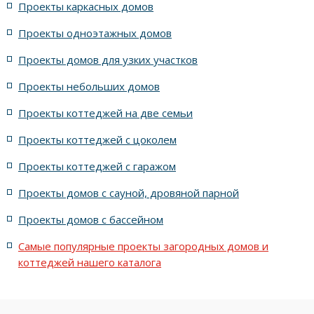
Проекты каркасных домов
жилых в стиле Райта с 5 комнатами
Проекты одноэтажных домов
жилых в английском стиле
Проекты домов для узких участков
Проекты небольших домов
жилых в современном стиле с террасой
Проекты коттеджей на две семьи
жилых в стиле Райта с террасой
жилых с террасой
Проекты коттеджей с цоколем
Проекты коттеджей с гаражом
с террасой и 6 комнатами
Проекты домов с сауной, дровяной парной
с террасой, 5 комнатами и эркером
Проекты домов с бассейном
Самые популярные проекты загородных домов и
коттеджей нашего каталога