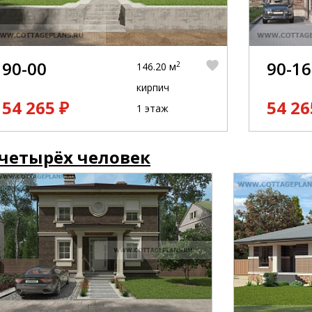
90-00
90-16
2
146.20 м
кирпич
54 265 ₽
54 26
1 этаж
 четырёх человек