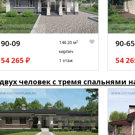
90-09
90-65
2
146.20 м
кирпич
54 265 ₽
54 26
1 этаж
двух человек с тремя спальнями н