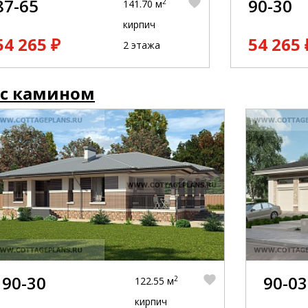
87-65
90-30
2
141.70 м
кирпич
54 265 ₽
54 265 
2 этажа
 с камином
90-30
90-03
2
122.55 м
кирпич