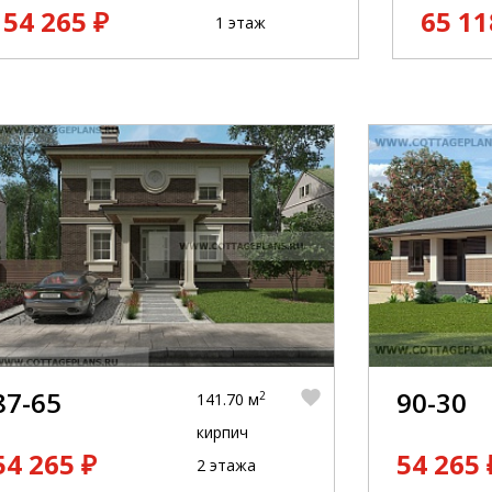
54 265 ₽
65 11
1 этаж
87-65
90-30
2
141.70 м
кирпич
54 265 ₽
54 265 
2 этажа