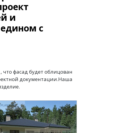
проект
ей и
 едином с
 , что фасад будет облицован
роектной документации.Наша
изделие.