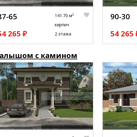
87-65
90-30
2
141.70 м
кирпич
54 265 ₽
54 265 
2 этажа
малышом с камином