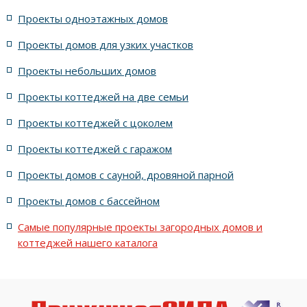
жилых в стиле Райта с 5 комнатами
Проекты одноэтажных домов
жилых в английском стиле
Проекты домов для узких участков
Проекты небольших домов
жилых в современном стиле с террасой
Проекты коттеджей на две семьи
жилых в стиле Райта с террасой
жилых с террасой
Проекты коттеджей с цоколем
Проекты коттеджей с гаражом
с террасой и 6 комнатами
Проекты домов с сауной, дровяной парной
с террасой, 5 комнатами и эркером
Проекты домов с бассейном
Самые популярные проекты загородных домов и
коттеджей нашего каталога