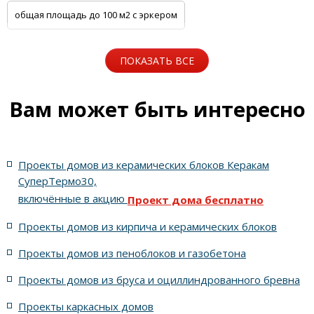
общая площадь до 100 м2 с эркером
общая площадь до 100 м2 с цоколем
ПОКАЗАТЬ ВСЕ
5 спален с котельной
Одноэтажные
Вам может быть интересно
Для узких участков
Небольшие
На две семьи
Проекты домов из керамических блоков Керакам
С цоколем
С гаражом
6 спален с котельной
СуперТермо30,
включённые в акцию
Проект дома бесплатно
5 спален с цоколем и террасой
Проекты домов из кирпича и керамических блоков
4 спальни с цоколем габариты 10 на 15
Проекты домов из пеноблоков и газобетона
Проекты домов из бруса и оциллиндрованного бревна
7 спален с крышей шале
5 спален и террасой
Проекты каркасных домов