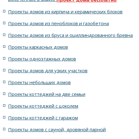
5 спален с цоколем и террасой
Проекты домов из кирпича и керамических блоков
4 спальни с цоколем габариты 10 на 15
Проекты домов из пеноблоков и газобетона
Проекты домов из бруса и оциллиндрованного бревна
7 спален с крышей шале
5 спален и террасой
Проекты каркасных домов
жилых в стиле Райта с 5 комнатами
Проекты одноэтажных домов
жилых в английском стиле
Проекты домов для узких участков
Проекты небольших домов
жилых в современном стиле с террасой
Проекты коттеджей на две семьи
жилых в стиле Райта с террасой
жилых с террасой
Проекты коттеджей с цоколем
Проекты коттеджей с гаражом
с террасой и 6 комнатами
Проекты домов с сауной, дровяной парной
с террасой, 5 комнатами и эркером