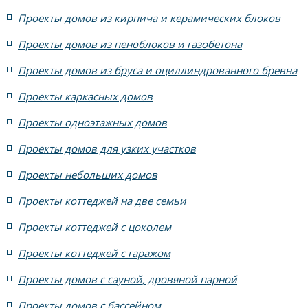
Проекты домов из кирпича и керамических блоков
7 спален с крышей шале
5 спален и террасой
Проекты домов из пеноблоков и газобетона
Проекты домов из бруса и оциллиндрованного бревна
жилых в стиле Райта с 5 комнатами
Проекты каркасных домов
жилых в английском стиле
Проекты одноэтажных домов
жилых в современном стиле с террасой
Проекты домов для узких участков
Проекты небольших домов
жилых в стиле Райта с террасой
жилых с террасой
Проекты коттеджей на две семьи
с террасой и 6 комнатами
Проекты коттеджей с цоколем
Проекты коттеджей с гаражом
с террасой, 5 комнатами и эркером
Проекты домов с сауной, дровяной парной
Проекты домов с бассейном