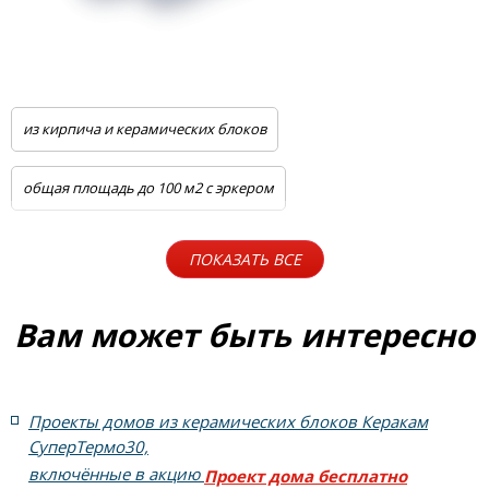
из кирпича и керамических блоков
общая площадь до 100 м2 с эркером
общая площадь до 100 м2 с цоколем
5 спален с котельной
ПОКАЗАТЬ ВСЕ
Одноэтажные
Для узких участков
Небольшие
Вам может быть интересно
На две семьи
С цоколем
С гаражом
Проекты домов из керамических блоков Керакам
6 спален с котельной
5 спален с цоколем и террасой
СуперТермо30,
включённые в акцию
Проект дома бесплатно
4 спальни с цоколем габариты 10 на 15