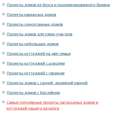
Проекты домов из бруса и оциллиндрованного бревна
7 спален с крышей шале
5 спален и террасой
Проекты каркасных домов
жилых в стиле Райта с 5 комнатами
Проекты одноэтажных домов
жилых в английском стиле
Проекты домов для узких участков
Проекты небольших домов
жилых в современном стиле с террасой
Проекты коттеджей на две семьи
жилых в стиле Райта с террасой
жилых с террасой
Проекты коттеджей с цоколем
Проекты коттеджей с гаражом
с террасой и 6 комнатами
Проекты домов с сауной, дровяной парной
с террасой, 5 комнатами и эркером
Проекты домов с бассейном
Самые популярные проекты загородных домов и
коттеджей нашего каталога