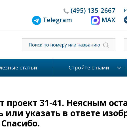
(495)
135-2667
Р
Telegram
MAX
лезные статьи
Стройте с нами
 проект 31-41. Неясным ост
ь или указать в ответе изо
 Спасибо.