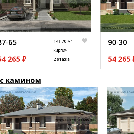
87-65
90-30
2
141.70 м
кирпич
54 265 ₽
54 265 
2 этажа
 с камином