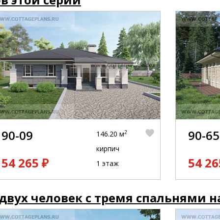
90-09
90-65
2
146.20 м
кирпич
54 265 ₽
54 26
1 этаж
двух человек с тремя спальнями н