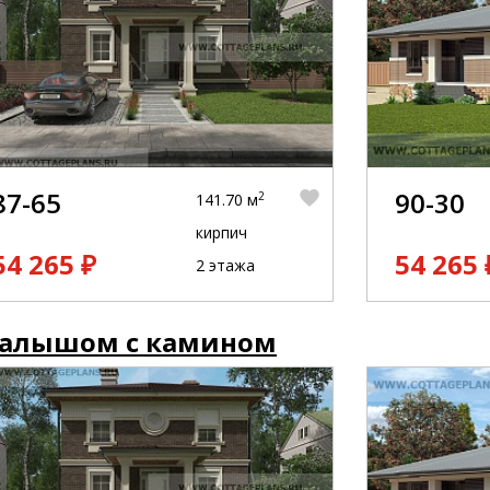
87-65
90-30
2
141.70 м
кирпич
54 265 ₽
54 265 
2 этажа
малышом с камином