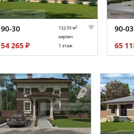
90-30
90-03
2
122.55 м
кирпич
54 265 ₽
65 11
1 этаж