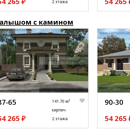
54 265 ₽
54 265 
2 этажа
малышом с камином
87-65
90-30
2
141.70 м
кирпич
54 265 ₽
54 265 
2 этажа