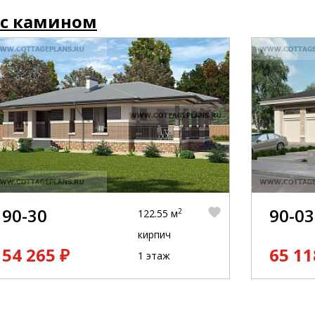
 с камином
90-30
90-03
2
122.55 м
кирпич
54 265 ₽
65 11
1 этаж