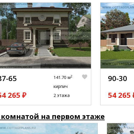
87-65
90-30
2
141.70 м
кирпич
54 265 ₽
54 265 
2 этажа
 комнатой на первом этаже