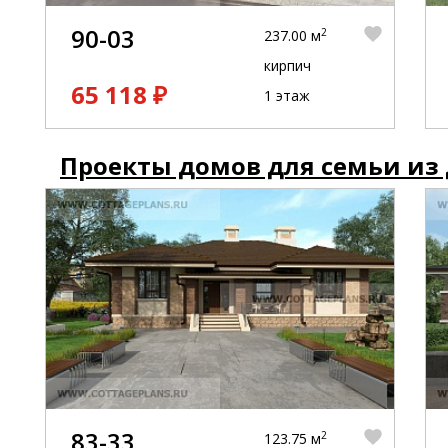
90-03
2
237.00 м
кирпич
65 118 ₽
1 этаж
Проекты домов для семьи из 
83-33
2
123.75 м