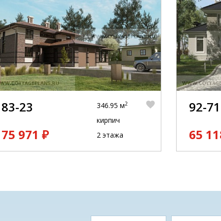
83-23
92-71
2
346.95 м
кирпич
75 971 ₽
65 11
2 этажа