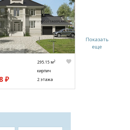
Показать
еще
2
295.15 м
кирпич
8 ₽
2 этажа