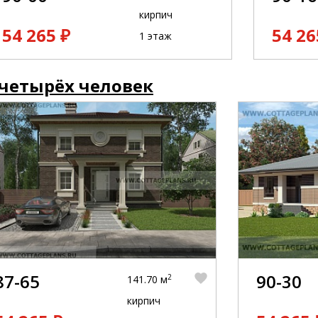
кирпич
54 265 ₽
54 26
1 этаж
 четырёх человек
87-65
90-30
2
141.70 м
кирпич