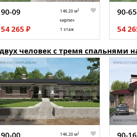
90-09
90-65
2
146.20 м
кирпич
54 265 ₽
54 26
1 этаж
двух человек с тремя спальнями н
90-00
90-16
2
146.20 м