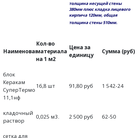
толщина несущей стены
380мм плюс кладка лицевого
кирпича 120мм, общая
толщина стены 510мм.
Кол-во
Цена за
Наименоване
материала
Сумма (руб)
единицу
на 1 м2
блок
Керакам
16,8 шт
91,80 руб
1 542-24
СуперТермо
11,1нф
кладочный
0,025 м3.
2 500 руб
62-50
раствор
сетка для