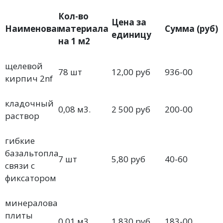
Кол-во
Цена за
Наименоване
материала
Сумма (руб)
единицу
на 1 м2
щелевой
78 шт
12,00 руб
936-00
кирпич 2nf
кладочный
0,08 м3.
2 500 руб
200-00
раствор
гибкие
базальтопластиковые
7 шт
5,80 руб
40-60
связи с
фиксатором
минераловатные
плиты
0,01 м3
1 830 руб
183-00