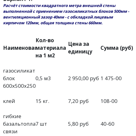
Расчёт стоимости квадратного метра внешней стены
выполненной с приенением газосиликатных блоков 500мм -
вентиляционный зазор 40мм - с обкладкой лицевым
кирпичом 120мм, общая толщина стены 660мм.
Кол-во
Цена за
Наименоване
материала
Сумма (руб)
единицу
на 1 м2
газосиликатный
блок
0,5 м3
2 950,00 руб
1 475-00
600х500х250мм
клей
15 кг.
7,20 руб
108-00
гибкие
базальтопластиковые
7 шт
5,80 руб
40-60
связи