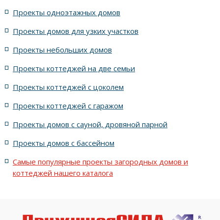
жилых в стиле Райта с 5 комнатами
Проекты одноэтажных домов
жилых в английском стиле
Проекты домов для узких участков
Проекты небольших домов
жилых в современном стиле с террасой
Проекты коттеджей на две семьи
жилых в стиле Райта с террасой
жилых с террасой
Проекты коттеджей с цоколем
Проекты коттеджей с гаражом
с террасой и 6 комнатами
Проекты домов с сауной, дровяной парной
с террасой, 5 комнатами и эркером
Проекты домов с бассейном
Самые популярные проекты загородных домов и
коттеджей нашего каталога