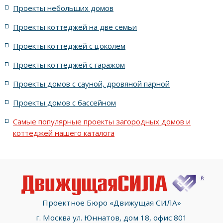
Проекты небольших домов
жилых в современном стиле с террасой
Проекты коттеджей на две семьи
жилых в стиле Райта с террасой
жилых с террасой
Проекты коттеджей с цоколем
Проекты коттеджей с гаражом
с террасой и 6 комнатами
Проекты домов с сауной, дровяной парной
с террасой, 5 комнатами и эркером
Проекты домов с бассейном
Самые популярные проекты загородных домов и
коттеджей нашего каталога
Проектное Бюро «Движущая СИЛА»
г. Москва ул. Юннатов, дом 18, офис 801