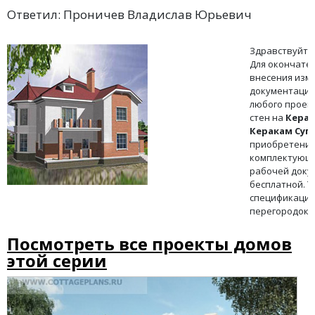
Ответил: Проничев Владислав Юрьевич
Здравствуйте,
Для окончате
внесения изм
документацию.
любого проек
стен на
Керам
Керакам Суп
приобретение
комплектующи
рабочей доку
бесплатной. Т
спецификация
перегородок.
Посмотреть все проекты домов
этой серии