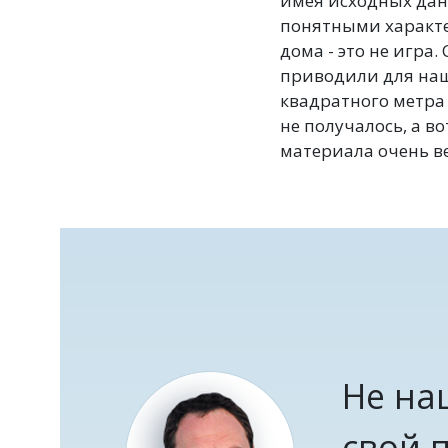
имея исходных дан
понятными характе
дома - это не игра
приводили для наш
квадратного метра
не получалось, а в
материала очень в
Не на
свой 