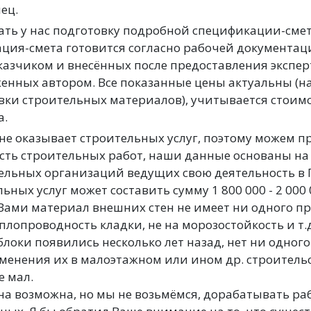
ец.
ать у нас подготовку подробной спецификации-сме
ия-смета готовится согласно рабочей документац
аказчиком и внесённых после предоставления экспе
женных автором. Все показанные цены актуальны (
вки строительных материалов), учитывается стоим
а.
е оказывает строительных услуг, поэтому можем п
ть строительных работ, наши данные основаны н
тельных организаций ведущих свою деятельность в 
ьных услуг может составить сумму 1 800 000 - 2 000 
ами материал внешних стен не имеет ни одного пр
плопроводность кладки, не на морозостойкость и т.д
блоки появились несколько лет назад, нет ни одног
енения их в малоэтажном или ином др. строительс
 мал.
на возможна, но мы не возьмёмся, дорабатывать р