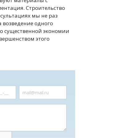
твуют материалы с
ментация. Строительство
нсультациях мы не раз
 возведение одного
то существенной экономии
овершенством этого