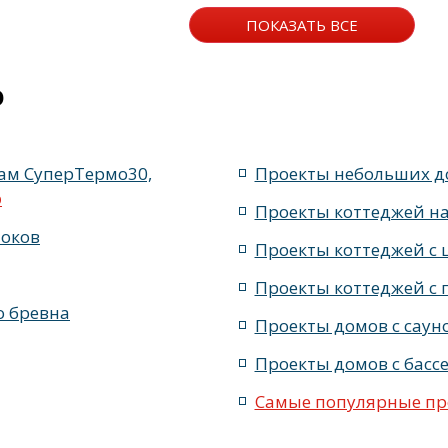
ом стиле
жилых в современном стиле с террасой
жилых в
ПОКАЗАТЬ ВСЕ
о
ам СуперТермо30,
Проекты небольших д
о
Проекты коттеджей на
локов
Проекты коттеджей с 
Проекты коттеджей с 
о бревна
Проекты домов с саун
Проекты домов с басс
Самые популярные про