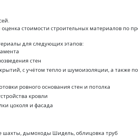
сей.
оценка стоимости строительных материалов по прое
териалы для следующих этапов:
дамента
озведения стен
рытий, с учётом тепло и шумоизоляции, а также п
товки ровного основания стен и потолка
устройства кровли
ки цоколя и фасада
 шахты, дымоходы Шидель, облицовка труб