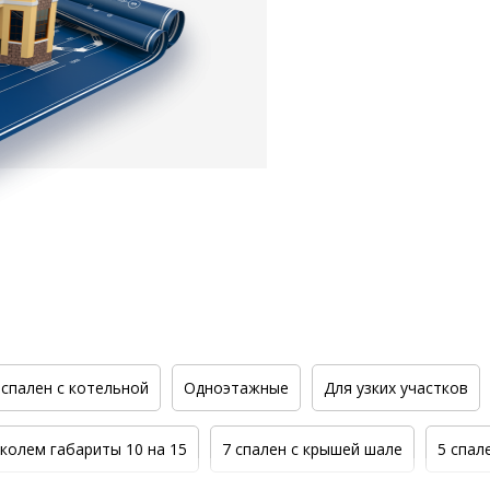
 спален с котельной
Одноэтажные
Для узких участков
околем габариты 10 на 15
7 спален с крышей шале
5 спал