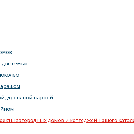
 стиле Райта с террасой
жилых с террасой
с террасой и
омов
 две семьи
цоколем
гаражом
ой, дровяной парной
ейном
екты загородных домов и коттеджей нашего катал