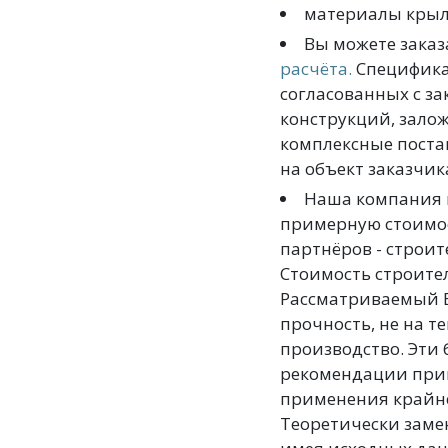
материалы крыл
Вы можете заказ
расчёта.
Спецификац
согласованных с з
конструкций, зало
комплексные поста
на объект заказчик
Наша компания н
примерную стоимос
партнёров - строи
Стоимость строител
Рассматриваемый В
прочность, не на те
производство. Эти 
рекомендации прим
применения крайне
Теоретически заме