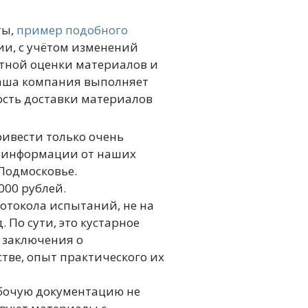
ты,
пример подобного
ии, с учётом изменений
ртной оценки материалов и
наша компания выполняет
ость доставки материалов
ривести только очень
а информации от наших
Подмосковье.
000 рублей.
отокола испытаний, не на
. По сути, это кустарное
о заключения о
тве, опыт практического их
абочую документацию не