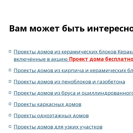
жилых в стиле Райта с 5 комнатами
жилых в английск
с террасой, 5 комнатами и эркером
Вам может быть интересн
Проекты домов из керамических блоков Керак
включённые в акцию
Проект дома бесплатн
Проекты домов из кирпича и керамических б
Проекты домов из пеноблоков и газобетона
Проекты домов из бруса и оциллиндрованног
Проекты каркасных домов
Проекты одноэтажных домов
Проекты домов для узких участков