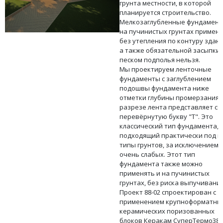
грунта местности, в которой
планируется строительство.
Мелкозаглубленные фундамен
на пучинистых грунтах примен
без утепления по контуру здани
а также обязательной засыпки
песком подполья нельзя.
Мы проектируем ленточные
фундаменты с заглублением
подошвы фундамента ниже
отметки глубины промерзания. 
разрезе лента представляет со
перевёрнутую букву "Т". Это
классический тип фундамента,
подходящий практически под в
типы грунтов, за исключением
очень слабых. Этот тип
фундамента также можно
применять и на пучинистых
грунтах, без риска выпучивани
Проект 88-02 спроектирован с
применением крупноформатны
керамических поризованных
блоков Керакам СуперТермо38