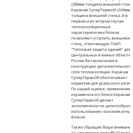
(380мм-толщина внешней стены)
Керакам СуперТермо30 (300мм-
толщина внешней стены). И в
первом и во втором случае
теплоизоляционные
характериситики блоков
позволяют устроить внешнюю
стену, отвечающую СНиП
"Тепловая защита зданий" для
центральных и южных областе
России без включения в
конструкцию дополнительного
слоя теплоизоляции. Керакам
СуперТермо38 обеспечивает
норматив для уральского регио
По нашей оценке, применение
керамического блока Керакам
СуперТермо30 делает
экономически не целесообраз
использование газосиликатных
блоков.
Также обращаю Ваше внимание
то, что проект дома 88-02 вклю