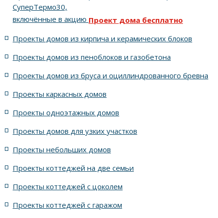
СуперТермо30,
включённые в акцию
Проект дома бесплатно
5 спален с цоколем и террасой
Проекты домов из кирпича и керамических блоков
4 спальни с цоколем габариты 10 на 15
Проекты домов из пеноблоков и газобетона
Проекты домов из бруса и оциллиндрованного бревна
7 спален с крышей шале
5 спален и террасой
Проекты каркасных домов
жилых в стиле Райта с 5 комнатами
Проекты одноэтажных домов
жилых в английском стиле
Проекты домов для узких участков
Проекты небольших домов
жилых в современном стиле с террасой
Проекты коттеджей на две семьи
жилых в стиле Райта с террасой
жилых с террасой
Проекты коттеджей с цоколем
Проекты коттеджей с гаражом
с террасой и 6 комнатами