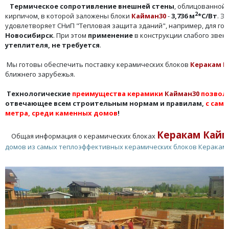
Термическое сопротивление внешней стены
, облицованной
2
кирпичом, в которой заложены блоки
Кайман30
-
3,736 м
*С/Вт
. Э
удовлетворяет СНиП "Тепловая защита зданий", например, для го
Новосибирск
. При этом
применение
в конструкции слабого звена
утеплителя, не требуется
.
Мы готовы обеспечить поставку керамических блоков
Керакам К
ближнего зарубежья.
Технологические
преимущества керамики
Кайман30
позвол
отвечающее всем строительным нормам и правилам,
с сам
метра, среди каменных домов
!
Керакам Кайм
Общая информация о керамических блоках
домов из самых теплоэффективных керамических блоков Керакам 