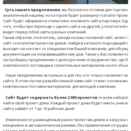
Суть нашего предложения
: мы бесплатно готовим для торговой
аналогичный нашему, на котором будет развернут каталог проект
Сайт будет оформлен в стилистике основного сайта партнёра. Ед
того, чтобы при переходе с одного сайта на другой, у посетителя 
видит перед собой сайты разных компаний.
Таким образом, посетитель, заходя на ваш основной сайт, может 
сайт с каталогом проектов домов. Найдя в каталоге подходящий п
выходит на контакт со специалистом Вашей компании, для обсужд
документации на понравившийся ему дом. Также у Вас появляется
застройщику предложение о долгосрочном сотрудничестве, где В
комплексного поставщика строительных материалов на его объект
Наше предложение актуально и для тех, кто только начинает свой
сайта. В этом случае разработанный нами сайт станет основным и
комплексные поставки материалов, для молодой компании.
Сайт будет содержать более
2 000 проектов
со всем набором
найти свой проект дома. Каждый проект дома будет иметь уникал
сайта займёт от 7 до 10 рабочих дней.
Изменения по размещённым ранее проектам домов и загрузка но
ежедневно в автоматическом режиме, без привлечения сотрудник
каталог добавляются 6 новых проектов. Мы постоянно работаем 