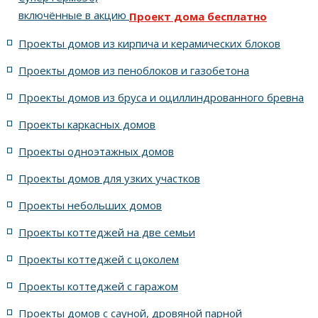
включённые в акцию
Проект дома бесплатно
5 спален с цоколем и террасой
Проекты домов из кирпича и керамических блоков
4 спальни с цоколем габариты 10 на 15
Проекты домов из пеноблоков и газобетона
Проекты домов из бруса и оциллиндрованного бревна
7 спален с крышей шале
5 спален и террасой
Проекты каркасных домов
жилых в стиле Райта с 5 комнатами
Проекты одноэтажных домов
жилых в английском стиле
Проекты домов для узких участков
Проекты небольших домов
жилых в современном стиле с террасой
Проекты коттеджей на две семьи
жилых в стиле Райта с террасой
жилых с террасой
Проекты коттеджей с цоколем
Проекты коттеджей с гаражом
с террасой и 6 комнатами
Проекты домов с сауной, дровяной парной