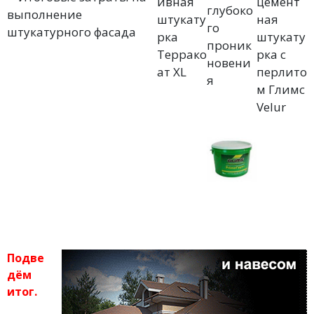
ивная
цемент
глубоко
штукату
ная
го
рка
штукату
проник
Террако
рка с
новени
ат XL
перлито
я
м Глимс
Velur
Подве
дём
итог.