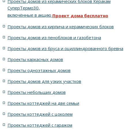
Проекты домов из керамических блоков Керакам
С цоколем
С гаражом
6 спален с котельной
СуперТермо30,
включённые в акцию
Проект дома бесплатно
5 спален с цоколем и террасой
Проекты домов из кирпича и керамических блоков
4 спальни с цоколем габариты 10 на 15
Проекты домов из пеноблоков и газобетона
Проекты домов из бруса и оциллиндрованного бревна
7 спален с крышей шале
5 спален и террасой
Проекты каркасных домов
жилых в стиле Райта с 5 комнатами
Проекты одноэтажных домов
жилых в английском стиле
Проекты домов для узких участков
Проекты небольших домов
жилых в современном стиле с террасой
Проекты коттеджей на две семьи
жилых в стиле Райта с террасой
жилых с террасой
Проекты коттеджей с цоколем
Проекты коттеджей с гаражом
с террасой и 6 комнатами