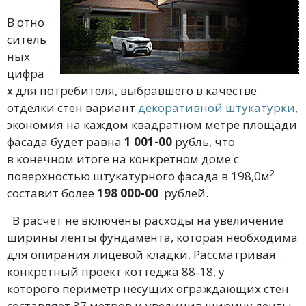
В отно
ситель
ных
цифра
х для потребителя, выбравшего в качестве
отделки стен вариант
декоративной штукатурки
,
экономия на каждом квадратном метре площади
фасада будет равна
1 001-00
рубль, что
в конечном итоге на конкретном доме с
2
поверхностью штукатурного фасада в 198,0м
составит более
198 000-00
рублей.
В расчет не включены расходы на увеличение
ширины ленты фундамента, которая необходима
для опирания лицевой кладки. Рассматривая
конкретный проект коттеджа 88-18, у
которого периметр несущих ограждающих стен
составляет 37 метров и увеличив ширину ленты