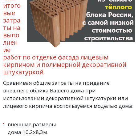
итого
вые
затра
ты на
выпо
лнен
ие
работ по отделке фасада лицевым
кирпичом и полимерной декоративной
штукатуркой.
Сравнивая общие затраты на придание
внешнего облика Вашего дома при
использовании декоративной штукатурки или
лицевого кирпича воспользуемся моделью дома:
внешние размеры
дома 10,2х8,3м.