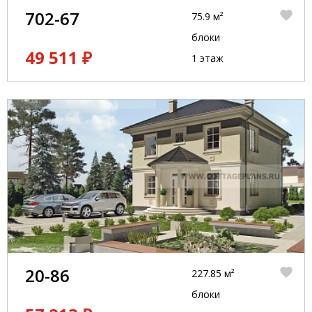
702-67
75.9 м²
блоки
49 511 ₽
1 этаж
20-86
227.85 м²
блоки