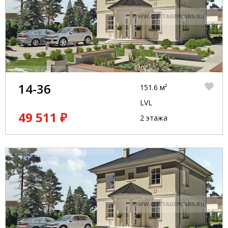
14-36
151.6 м²
LVL
49 511 ₽
2 этажа