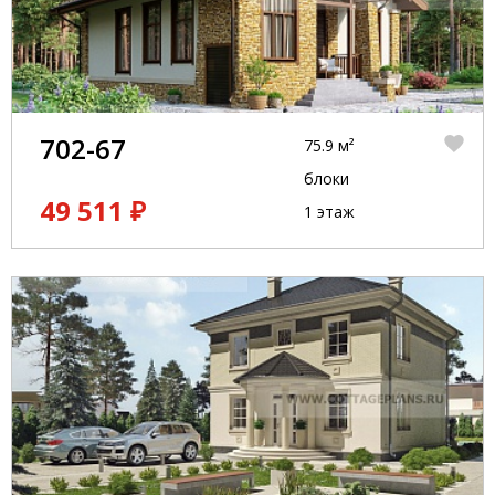
702-67
75.9 м²
блоки
49 511 ₽
1 этаж