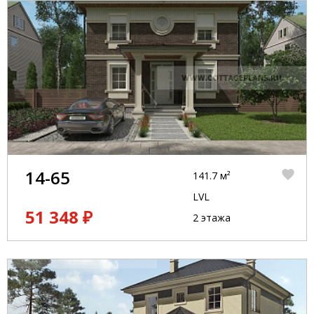
14-65
141.7 м²
LVL
51 348 ₽
2 этажа