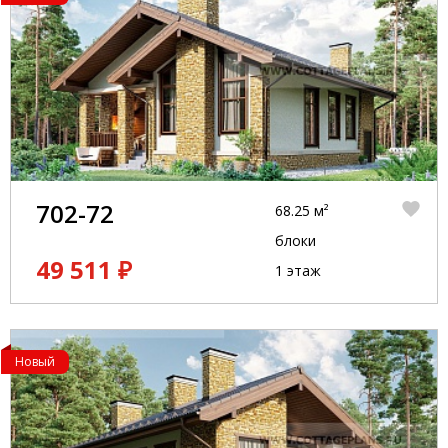
702-72
68.25 м²
блоки
49 511 ₽
1 этаж
Новый