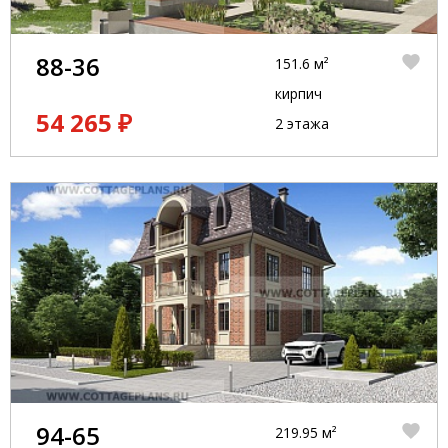
88-36
151.6 м²
кирпич
54 265 ₽
2 этажа
94-65
219.95 м²