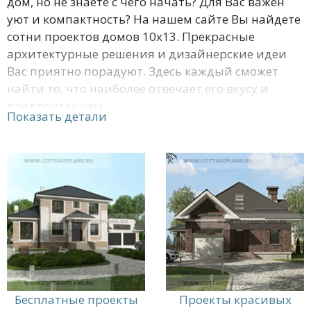
дом, но не знаете с чего начать? Для Вас важен
уют и компактность? На нашем сайте Вы найдете
сотни проектов домов 10х13. Прекрасные
архитектурные решения и дизайнерские идеи
Вас приятно порадуют. Здесь каждый сможет
найти то, что наиболее отвечает его вкусу и
предпочтениям.
Показать детали
У нас Вы сможете заказать строительные
материалы по низким ценам. Широкий
ассортимент, оптимальная стоимость и
внимательное отношение порадуют Вас. Всем
клиентам предоставляются скидки и бонусы.
Звоните нам на бесплатную горячую линию и
узнавайте подробности у наших операторов.
Бесплатные проекты
Проекты красивых