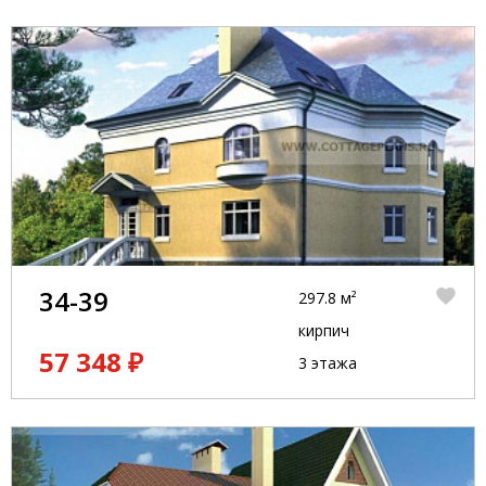
34-39
297.8 м²
кирпич
57 348 ₽
3 этажа