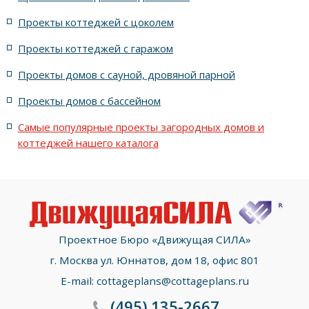
жилых в стиле Райта с террасой
жилых с террасой
Проекты коттеджей с цоколем
Проекты коттеджей с гаражом
с террасой и 6 комнатами
Проекты домов с сауной, дровяной парной
с террасой, 5 комнатами и эркером
Проекты домов с бассейном
Самые популярные проекты загородных домов и
коттеджей нашего каталога
Проектное Бюро «Движущая СИЛА»
г. Москва ул. Юннатов, дом 18, офис 801
E-mail:
cottageplans@cottageplans.ru
(495)
135-2667