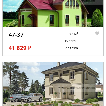
47-37
113.3 м²
кирпич
41 829 ₽
2 этажа