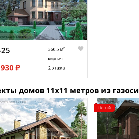
-25
360.5 м²
кирпич
 930 ₽
2 этажа
кты домов 11x11 метров из газос
Новый