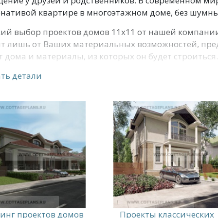
ение у друзей и родственников. В современном мир
нативой квартире в многоэтажном доме, без шумных
ий выбор проектов домов 11х11 от нашей компании
т лишь от Ваших материальных возможностей, пред
 дома и материалы, из которых он будет строиться.
ть детали
инг проектов домов
Проекты классических