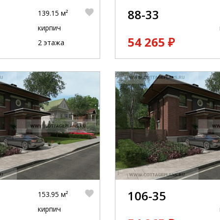
88-33
139.15 м²
кирпич
54 265 ₽
2 этажа
106-35
153.95 м²
кирпич