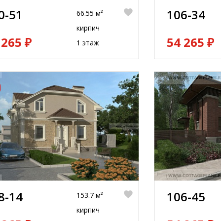
0-51
106-34
66.55 м²
кирпич
 265 ₽
54 265 ₽
1 этаж
8-14
106-45
153.7 м²
кирпич