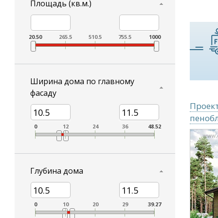
Площадь (кв.м.)
20.50
265.5
510.5
755.5
1000
Ширина дома по главному
фасаду
Проект
пеноб
0
12
24
36
48.52
Глубина дома
0
10
20
29
39.27