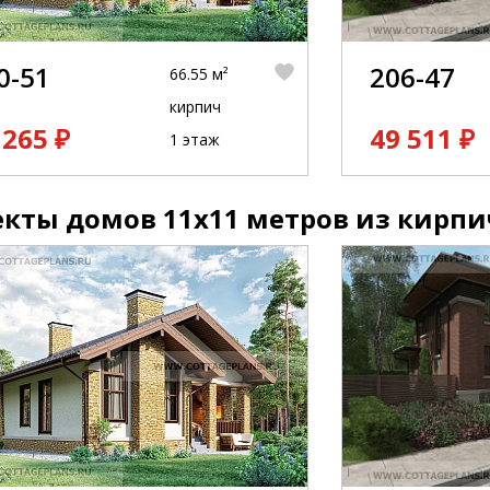
0-51
206-47
66.55 м²
кирпич
 265 ₽
49 511 ₽
1 этаж
кты домов 11x11 метров из кирпи