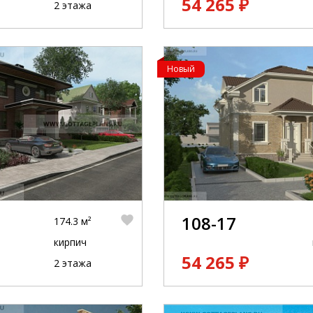
54 265 ₽
2 этажа
Новый
108-17
174.3 м²
кирпич
54 265 ₽
2 этажа