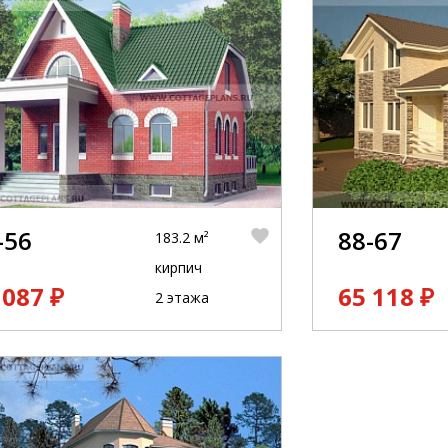
-56
88-67
183.2 м²
кирпич
 087 ₽
65 118 ₽
2 этажа