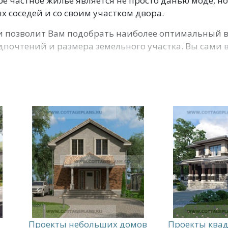
е частное жилье является не просто данью моде, н
 соседей и со своим участком двора.
 позволит Вам подобрать наиболее оптимальный в
почтений и размера земельного участка. Вы сами
Проекты небольших домов
Проекты ква