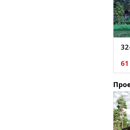
32
61
Прое