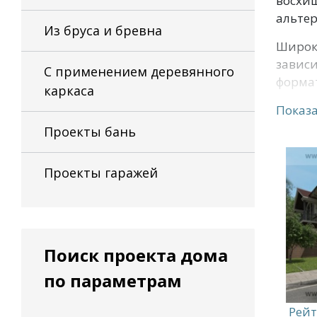
восхищ
альтер
Из бруса и бревна
Широк
зависи
С применением деревянного
формат
каркаса
Показа
Проекты бань
Проекты гаражей
Поиск проекта дома
по параметрам
Рейт