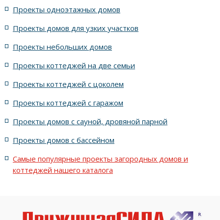
Проекты одноэтажных домов
жилых в английском стиле
Проекты домов для узких участков
Проекты небольших домов
жилых в современном стиле с террасой
Проекты коттеджей на две семьи
жилых в стиле Райта с террасой
жилых с террасой
Проекты коттеджей с цоколем
Проекты коттеджей с гаражом
с террасой и 6 комнатами
Проекты домов с сауной, дровяной парной
с террасой, 5 комнатами и эркером
Проекты домов с бассейном
Самые популярные проекты загородных домов и
коттеджей нашего каталога