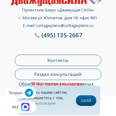
Проектное Бюро «Движущая СИЛА»
г. Москва ул. Юннатов, дом 18, офис 801
E-mail:
cottageplans@cottageplans.ru
(495)
135-2667
Контакты
Раздел консультаций
© Все права защищены
Обработка персональных данных
Пользуясь нашим сайтом,
Telegram
вы соглашаетесь с тем,
ОКЕЙ
что
мы используем
MAX
cookies