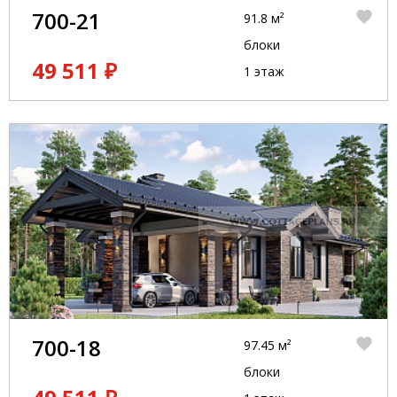
700-21
91.8 м²
блоки
49 511 ₽
1 этаж
700-18
97.45 м²
блоки