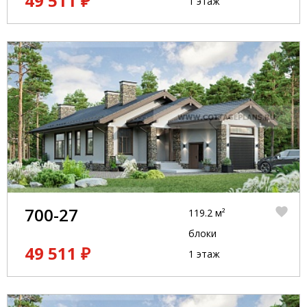
49 511 ₽
1 этаж
700-27
119.2 м²
блоки
49 511 ₽
1 этаж