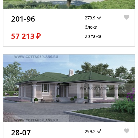
201-96
279.9 м²
блоки
57 213 ₽
2 этажа
28-07
299.2 м²