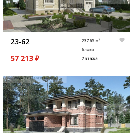
23-62
237.65 м²
блоки
57 213 ₽
2 этажа