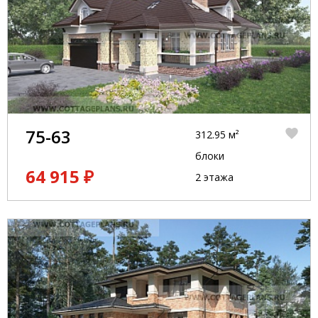
75-63
312.95 м²
блоки
64 915 ₽
2 этажа