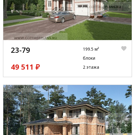
23-79
199.5 м²
блоки
49 511 ₽
2 этажа