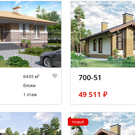
700-51
64.05 м²
блоки
49 511 ₽
1 этаж
Новый