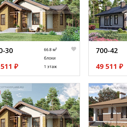
0-30
700-42
66.8 м²
блоки
 511 ₽
49 511 ₽
1 этаж