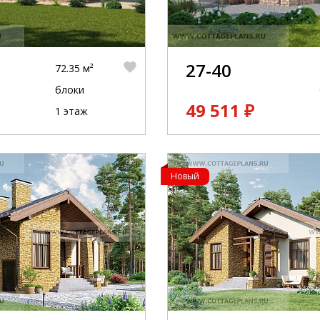
27-40
72.35 м²
блоки
49 511 ₽
1 этаж
Новый