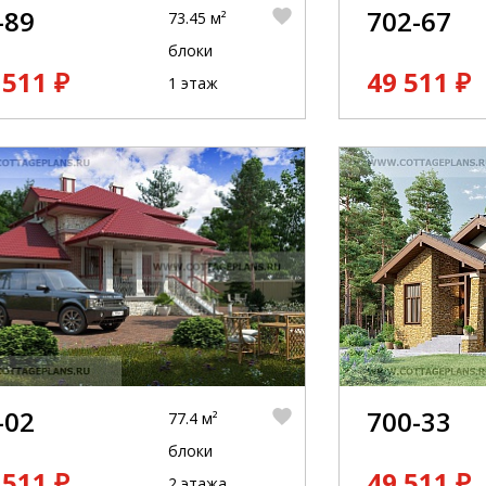
-89
702-67
73.45 м²
блоки
 511 ₽
49 511 ₽
1 этаж
-02
700-33
77.4 м²
блоки
 511 ₽
49 511 ₽
2 этажа