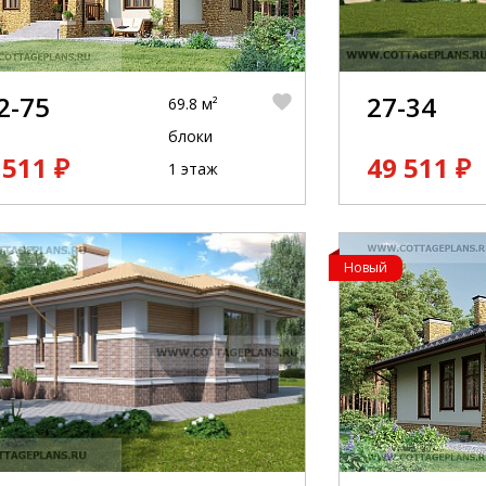
2-75
27-34
69.8 м²
блоки
 511 ₽
49 511 ₽
1 этаж
Новый