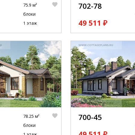
702-78
75.9 м²
блоки
49 511 ₽
1 этаж
700-45
78.25 м²
блоки
49 511 ₽
1 этаж