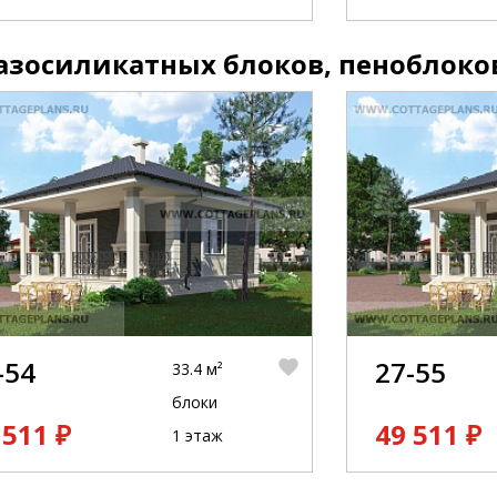
азосиликатных блоков, пеноблоко
-54
27-55
33.4 м²
блоки
 511 ₽
49 511 ₽
1 этаж