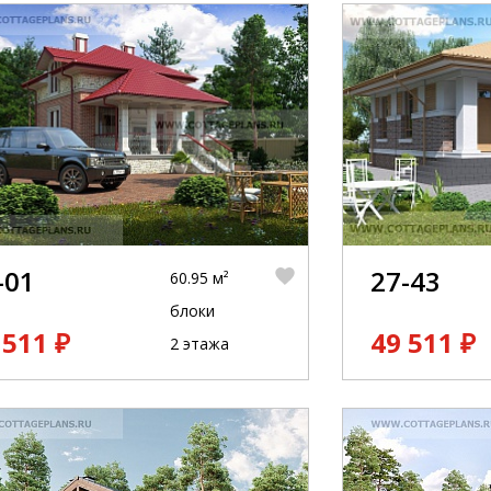
-01
27-43
60.95 м²
блоки
 511 ₽
49 511 ₽
2 этажа