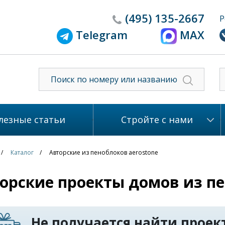
(495)
135-2667
Р
Telegram
MAX
лезные статьи
Стройте с нами
Каталог
Авторские из пеноблоков aerostone
орские проекты домов из пе
Не получается найти проект