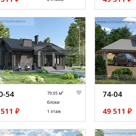
0-54
74-04
79.05 м²
блоки
 511 ₽
49 511 ₽
1 этаж