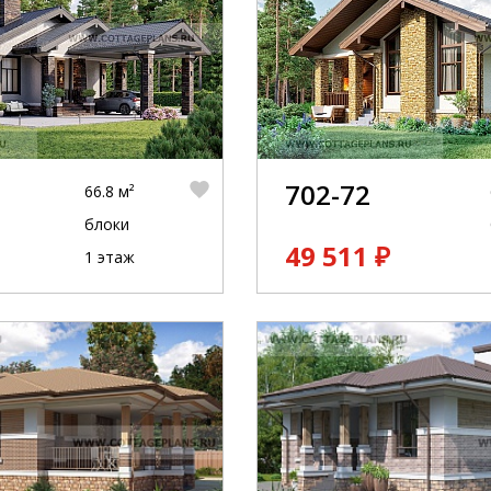
702-72
66.8 м²
блоки
49 511 ₽
1 этаж