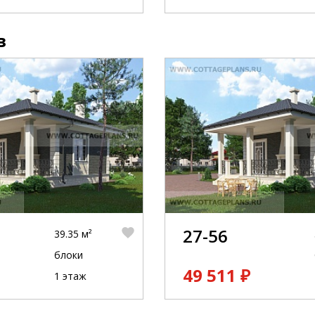
в
27-56
39.35 м²
блоки
49 511 ₽
1 этаж