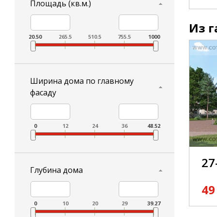
Площадь (кв.м.)
Из г
20.50
265.5
510.5
755.5
1000
Ширина дома по главному
фасаду
0
12
24
36
48.52
27
Глубина дома
49
0
10
20
29
39.27