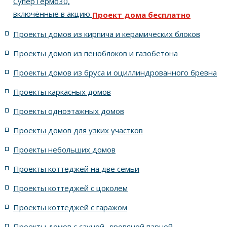
СуперТермо30,
включённые в акцию
Проект дома бесплатно
5 спален с цоколем и террасой
Проекты домов из кирпича и керамических блоков
4 спальни с цоколем габариты 10 на 15
Проекты домов из пеноблоков и газобетона
Проекты домов из бруса и оциллиндрованного бревна
7 спален с крышей шале
5 спален и террасой
Проекты каркасных домов
жилых в стиле Райта с 5 комнатами
Проекты одноэтажных домов
жилых в английском стиле
Проекты домов для узких участков
Проекты небольших домов
жилых в современном стиле с террасой
Проекты коттеджей на две семьи
жилых в стиле Райта с террасой
жилых с террасой
Проекты коттеджей с цоколем
Проекты коттеджей с гаражом
с террасой и 6 комнатами
Проекты домов с сауной, дровяной парной