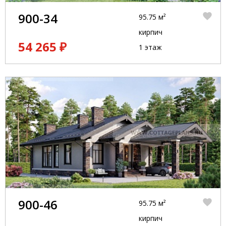
900-34
95.75 м²
кирпич
54 265 ₽
1 этаж
900-46
95.75 м²
кирпич