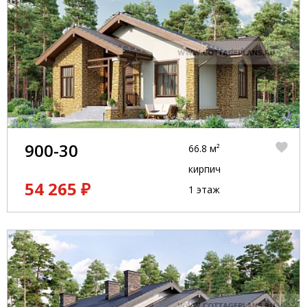
900-30
66.8 м²
кирпич
54 265 ₽
1 этаж