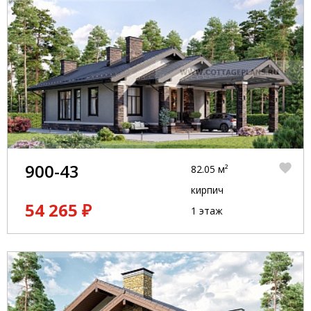
900-43
82.05 м²
кирпич
54 265 ₽
1 этаж