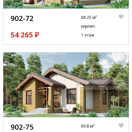
902-72
68.25 м²
кирпич
54 265 ₽
1 этаж
902-75
69.8 м²