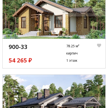
900-33
78.25 м²
кирпич
54 265 ₽
1 этаж