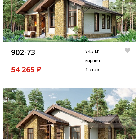
902-73
84.3 м²
кирпич
54 265 ₽
1 этаж