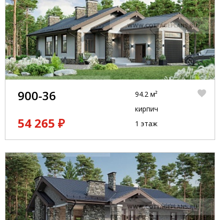
900-36
94.2 м²
кирпич
54 265 ₽
1 этаж