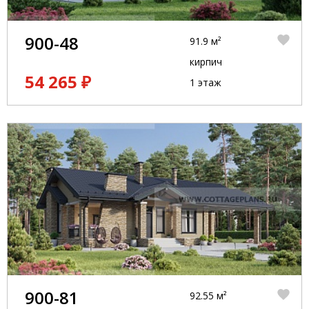
900-48
91.9 м²
кирпич
54 265 ₽
1 этаж
900-81
92.55 м²