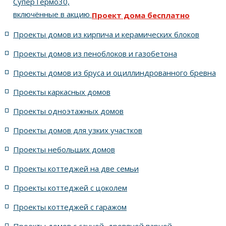
СуперТермо30,
включённые в акцию
Проект дома бесплатно
5 спален с цоколем и террасой
Проекты домов из кирпича и керамических блоков
4 спальни с цоколем габариты 10 на 15
Проекты домов из пеноблоков и газобетона
Проекты домов из бруса и оциллиндрованного бревна
7 спален с крышей шале
5 спален и террасой
Проекты каркасных домов
жилых в стиле Райта с 5 комнатами
Проекты одноэтажных домов
жилых в английском стиле
Проекты домов для узких участков
Проекты небольших домов
жилых в современном стиле с террасой
Проекты коттеджей на две семьи
жилых в стиле Райта с террасой
жилых с террасой
Проекты коттеджей с цоколем
Проекты коттеджей с гаражом
с террасой и 6 комнатами
Проекты домов с сауной, дровяной парной