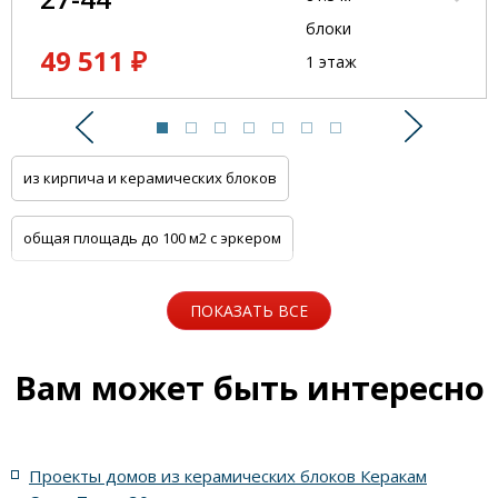
блоки
49 511 ₽
1 этаж
Предыдущий
Следую
из кирпича и керамических блоков
общая площадь до 100 м2 с эркером
общая площадь до 100 м2 с цоколем
ПОКАЗАТЬ ВСЕ
5 спален с котельной
Одноэтажные
Вам может быть интересно
Для узких участков
Небольшие
На две семьи
Проекты домов из керамических блоков Керакам
С цоколем
С гаражом
6 спален с котельной