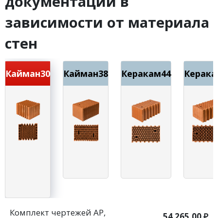
документации в
зависимости от материала
стен
Кайман30
Кайман38
Керакам44
Керака
Комплект чертежей АР,
54 265.00 ₽