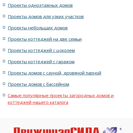
Проекты одноэтажных домов
жилых в английском стиле
Проекты домов для узких участков
Проекты небольших домов
жилых в современном стиле с террасой
Проекты коттеджей на две семьи
жилых в стиле Райта с террасой
жилых с террасой
Проекты коттеджей с цоколем
Проекты коттеджей с гаражом
с террасой и 6 комнатами
Проекты домов с сауной, дровяной парной
с террасой, 5 комнатами и эркером
Проекты домов с бассейном
Самые популярные проекты загородных домов и
коттеджей нашего каталога