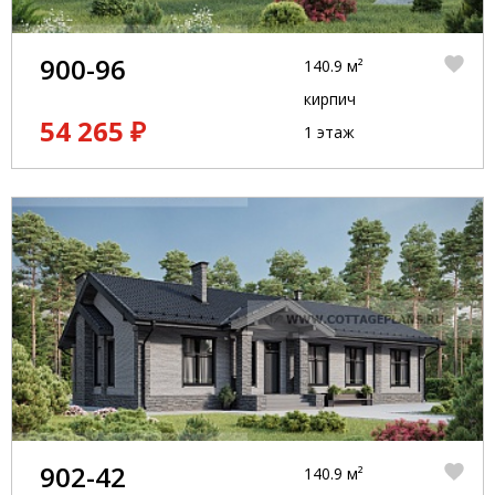
900-96
140.9 м²
кирпич
54 265 ₽
1 этаж
902-42
140.9 м²