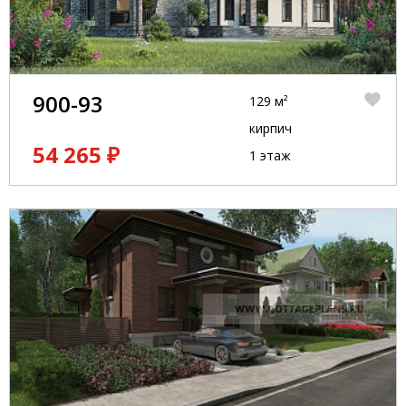
900-93
129 м²
кирпич
54 265 ₽
1 этаж