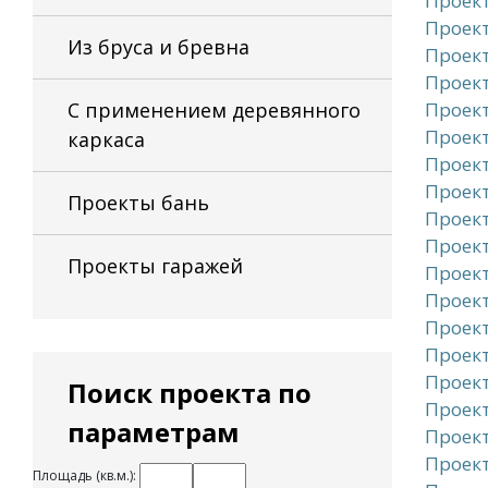
Проек
Проект
Из бруса и бревна
Проект
Проект
С применением деревянного
Проект
Проект
каркаса
Проект
Проект
Проекты бань
Проект
Проект
Проекты гаражей
Проект
Проект
Проект
Проект
Проект
Поиск проекта по
Проект
параметрам
Проект
Проект
Площадь (кв.м.):