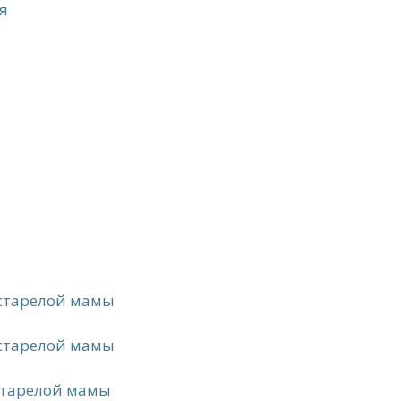
я
истарелой мамы
истарелой мамы
истарелой мамы