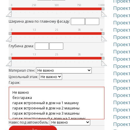
Проект
0
250
500
750
1 000
Проект
Проект
Ширина дома по главному фасаду:
Проект
Проект
0
13
25
38
50
Проект
Проект
Глубина дома:
Проект
0
13
25
38
50
Проект
Проект
Материал стен:
Проект
Цокольный этаж:
Проект
Гараж:
Проект
Проект
Проект
Проект
Проект
Навес под автомобиль:
Проект