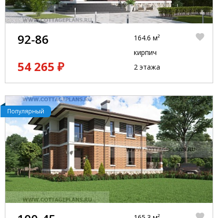
92-86
164.6 м²
кирпич
54 265 ₽
2 этажа
Популярный
165.3 м²