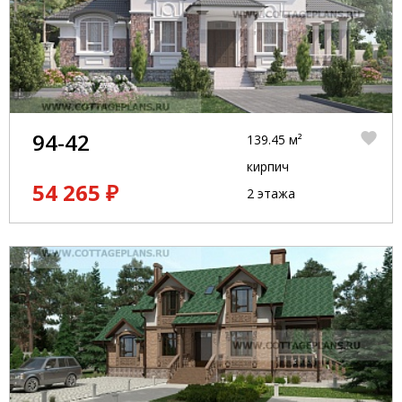
94-42
139.45 м²
кирпич
54 265 ₽
2 этажа