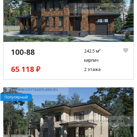
поможем вам выбрать идеальный проект и
сделаем так, чтобы ваше новое жилье было
максимально комфортным и удобным для всей
семьи.
100-88
242.5 м²
кирпич
65 118 ₽
2 этажа
Популярный