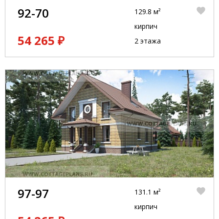
92-70
129.8 м²
кирпич
54 265 ₽
2 этажа
97-97
131.1 м²
кирпич