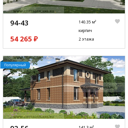
94-43
140.35 м²
кирпич
54 265 ₽
2 этажа
Популярный
141.3 м²