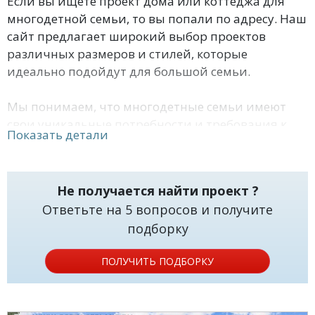
Если вы ищете проект дома или коттеджа для
многодетной семьи, то вы попали по адресу. Наш
сайт предлагает широкий выбор проектов
различных размеров и стилей, которые
идеально подойдут для большой семьи.
Мы понимаем, что многодетные семьи имеют
свои уникальные потребности и требования к
Показать детали
жилью. Поэтому мы предлагаем проекты домов и
коттеджей, которые учитывают все особенности
таких семей.
Не получается найти проект ?
Ответьте на 5 вопросов и получите
В нашем ассортименте есть проекты домов и
подборку
коттеджей с большим количеством спален и
ванных комнат, просторными гостиными,
ПОЛУЧИТЬ ПОДБОРКУ
кухнями и столовыми. В некоторых проектах
также предусмотрены отдельные помещения для
детей и игровые комнаты.