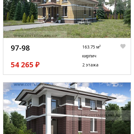
97-98
163.75 м²
кирпич
54 265 ₽
2 этажа