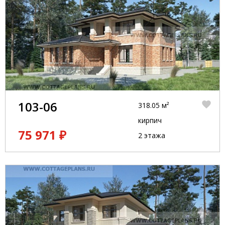
103-06
318.05 м²
кирпич
75 971 ₽
2 этажа