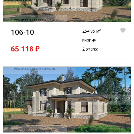
106-10
254.95 м²
кирпич
65 118 ₽
2 этажа