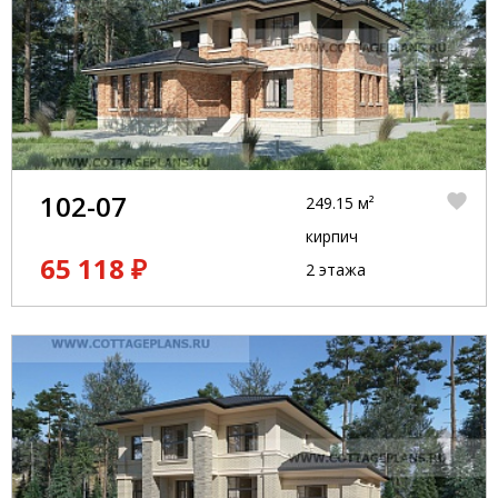
102-07
249.15 м²
кирпич
65 118 ₽
2 этажа