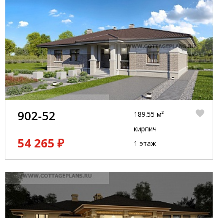
902-52
189.55 м²
кирпич
54 265 ₽
1 этаж