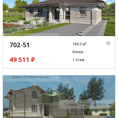
702-51
160.5 м²
блоки
49 511 ₽
1 этаж