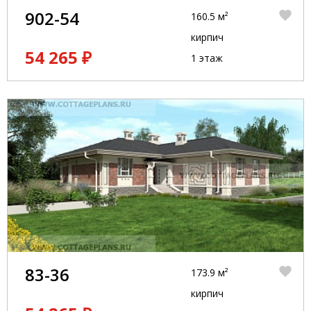
902-54
160.5 м²
кирпич
54 265 ₽
1 этаж
83-36
173.9 м²
кирпич