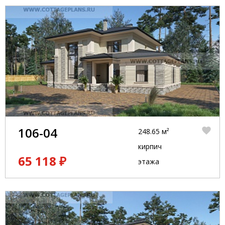
106-04
248.65 м²
кирпич
65 118 ₽
этажа