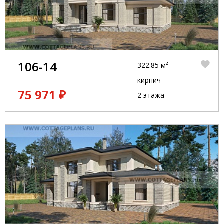
106-14
322.85 м²
кирпич
75 971 ₽
2 этажа