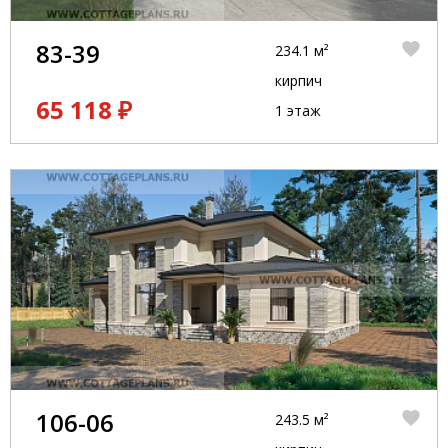
83-39
234.1 м²
кирпич
65 118 ₽
1 этаж
106-06
243.5 м²