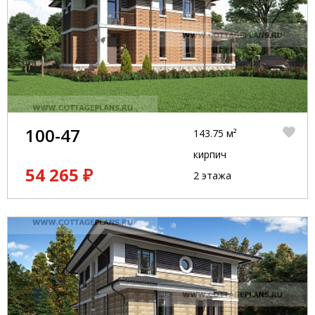
100-47
143.75 м²
кирпич
54 265 ₽
2 этажа