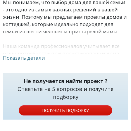
Мы понимаем, что выбор дома для вашей семьи
- это одно из самых важных решений в вашей
жизни. Поэтому мы предлагаем проекты домов и
коттеджей, которые идеально подходят для
семьи из шести человек и пристарелой мамы.
Наша команда профессионалов учитывает все
ваши потребности при проектировании дома.
Показать детали
Мы предлагаем различные варианты проектов,
чтобы вы могли выбрать тот, который лучше
всего подходит для вас. Наши проекты
Не получается найти проект ?
удовлетворят все ваши требования к комфорту,
Ответьте на 5 вопросов и получите
функциональности и эстетике.
подборку
Мы заботимся о вашем комфорте, поэтому наши
ПОЛУЧИТЬ ПОДБОРКУ
проекты включают в себя все необходимые
удобства для вашей семьи и пристарелой мамы.
Мы учитываем возможность использования