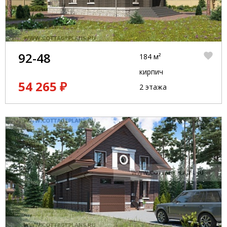
92-48
184 м²
кирпич
54 265 ₽
2 этажа