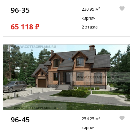
96-35
230.95 м²
кирпич
65 118 ₽
2 этажа
96-45
254.25 м²
кирпич