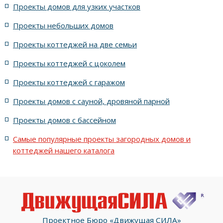
жилых в английском стиле
Проекты домов для узких участков
Проекты небольших домов
жилых в современном стиле с террасой
Проекты коттеджей на две семьи
жилых в стиле Райта с террасой
жилых с террасой
Проекты коттеджей с цоколем
Проекты коттеджей с гаражом
с террасой и 6 комнатами
Проекты домов с сауной, дровяной парной
с террасой, 5 комнатами и эркером
Проекты домов с бассейном
Самые популярные проекты загородных домов и
коттеджей нашего каталога
Проектное Бюро «Движущая СИЛА»