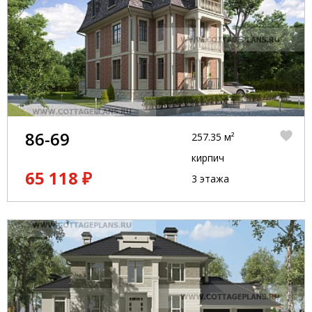
технологиями и
возможностями
полиграфии.
86-69
257.35 м²
кирпич
65 118 ₽
3 этажа