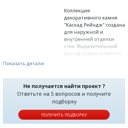
Коллекция
декоративного камня
"Каскад Рейндж" создана
для наружной и
внутренней отделки
стен. Выразительный
рельеф камня позволит
создать на стене
Показать детали
эффекты пластичных
перепадов и сделает
облицовку изысканно
Не получается найти проект ?
утонченной.
Ответьте на 5 вопросов и получите
Толщина изделий до 1,9
подборку
см позволяет
существенно экономить
ПОЛУЧИТЬ ПОДБОРКУ
пространство.
Небольшой вес камня