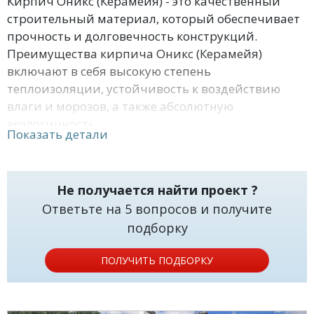
Кирпич Оникс (Керамейя) - это качественный
строительный материал, который обеспечивает
прочность и долговечность конструкций.
Преимущества кирпича Оникс (Керамейя)
включают в себя высокую степень
теплоизоляции, устойчивость к воздействию
влаги и морозов, а также абсолютную
экологичность.
Показать детали
Наши проекты домов и коттеджей из кирпича
Оникс (Керамейя) представляют собой
Не получается найти проект ?
современные и эргономичные жилые комплексы,
Ответьте на 5 вопросов и получите
разработанные с учетом потребностей и
подборку
предпочтений наших клиентов. Вы можете
выбрать проект, который подходит именно вам,
ПОЛУЧИТЬ ПОДБОРКУ
и мы с удовольствием поможем вам реализовать
его.