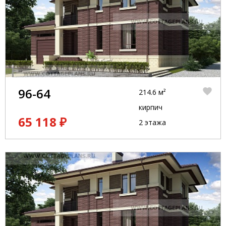
96-64
214.6 м²
кирпич
65 118 ₽
2 этажа