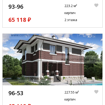
93-96
223.2 м²
кирпич
65 118 ₽
2 этажа
96-53
227.55 м²
кирпич