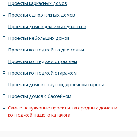
Проекты каркасных домов
жилых в стиле Райта с 5 комнатами
Проекты одноэтажных домов
жилых в английском стиле
Проекты домов для узких участков
Проекты небольших домов
жилых в современном стиле с террасой
Проекты коттеджей на две семьи
жилых в стиле Райта с террасой
жилых с террасой
Проекты коттеджей с цоколем
Проекты коттеджей с гаражом
с террасой и 6 комнатами
Проекты домов с сауной, дровяной парной
с террасой, 5 комнатами и эркером
Проекты домов с бассейном
Самые популярные проекты загородных домов и
коттеджей нашего каталога