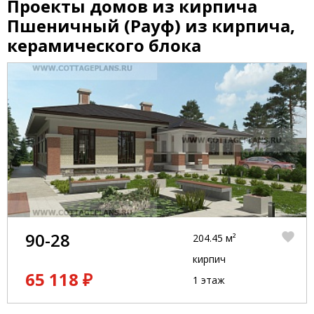
консультацию и помощь в выборе проекта,
Проекты домов из кирпича
который подойдет вашим потребностям и
Пшеничный (Рауф) из кирпича,
бюджету. Свяжитесь с нами сегодня, чтобы
керамического блока
узнать больше о наших проектах домов и
коттеджей из кирпича Пшеничный (Рауф).
90-28
204.45 м²
кирпич
65 118 ₽
1 этаж