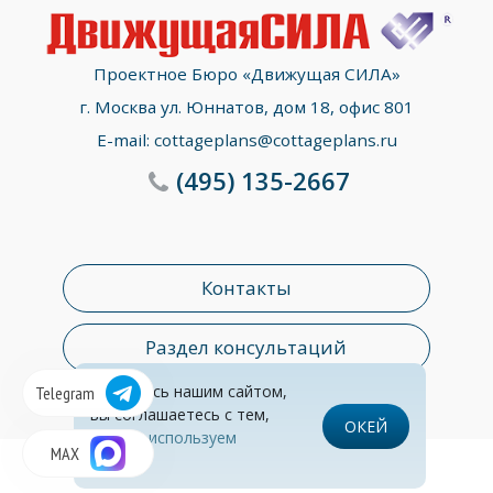
Проектное Бюро «Движущая СИЛА»
г. Москва ул. Юннатов, дом 18, офис 801
E-mail:
cottageplans@cottageplans.ru
(495)
135-2667
Контакты
Раздел консультаций
© Все права защищены
Обработка персональных данных
Пользуясь нашим сайтом,
Telegram
вы соглашаетесь с тем,
ОКЕЙ
что
мы используем
MAX
cookies