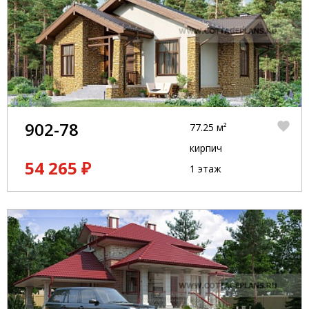
902-78
77.25 м²
кирпич
54 265 ₽
1 этаж