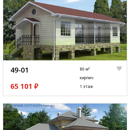
49-01
80 м²
кирпич
65 101 ₽
1 этаж