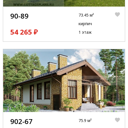
90-89
73.45 м²
кирпич
54 265 ₽
1 этаж
902-67
75.9 м²