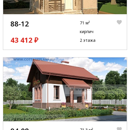
88-12
71 м²
кирпич
43 412 ₽
2 этажа
71.3 м²