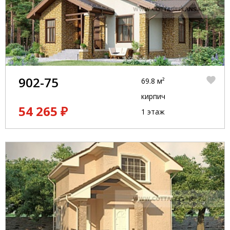
902-75
69.8 м²
кирпич
54 265 ₽
1 этаж