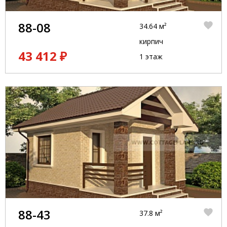
88-08
34.64 м²
кирпич
43 412 ₽
1 этаж
88-43
37.8 м²