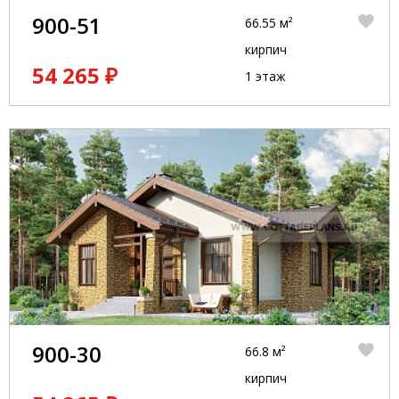
900-51
66.55 м²
кирпич
54 265 ₽
1 этаж
900-30
66.8 м²
кирпич