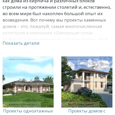
как дома из кирпича и различных блоков
строили на протяжении столетий и, естественно,
во всем мире был накоплен большой опыт их
возведения. Вот почему мы проекты каменных
домов – это, пожалуй, самая многочисленная
категория в компании «Движущая сила».
Выбирая, каким именно Вы хотите видеть свой
Показать детали
будущий дом, Вы имеете возможность получить
дизайнерские решения от лучших архитекторов
Европейских стран. Именно у них мы берем
наиболее интересные технические решения,
которые потом переделываем под российский
климат.
Проекты одноэтажных
Проекты домов с