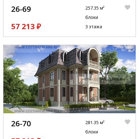
26-69
257.35 м²
блоки
57 213 ₽
3 этажа
26-70
281.35 м²
блоки