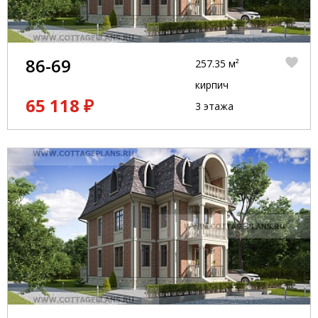
86-69
257.35 м²
кирпич
65 118 ₽
3 этажа