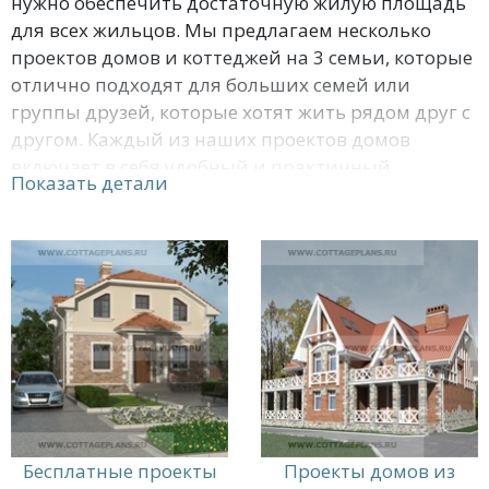
нужно обеспечить достаточную жилую площадь
для всех жильцов. Мы предлагаем несколько
проектов домов и коттеджей на 3 семьи, которые
отлично подходят для больших семей или
группы друзей, которые хотят жить рядом друг с
другом. Каждый из наших проектов домов
включает в себя удобный и практичный
Показать детали
планировочный проект, чтобы каждая семья
могла наслаждаться комфортом и уединением в
своей собственной части дома. Мы также
учитываем особенности участка и региона,
чтобы обеспечить максимальный комфорт и
эффективность. Мы предлагаем готовые проекты
домов на 3 семьи, но также можем создать
индивидуальный проект, учитывая ваши
потребности и желания. Обратитесь к нам, чтобы
начать процесс создания вашего будущего дома
уже сегодня!
Бесплатные проекты
Проекты домов из