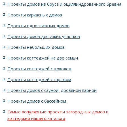
Проекты домов из бруса и оциллиндрованного бревна
7 спален с крышей шале
5 спален и террасой
Проекты каркасных домов
жилых в стиле Райта с 5 комнатами
Проекты одноэтажных домов
жилых в английском стиле
Проекты домов для узких участков
Проекты небольших домов
жилых в современном стиле с террасой
Проекты коттеджей на две семьи
жилых в стиле Райта с террасой
жилых с террасой
Проекты коттеджей с цоколем
Проекты коттеджей с гаражом
с террасой и 6 комнатами
Проекты домов с сауной, дровяной парной
с террасой, 5 комнатами и эркером
Проекты домов с бассейном
Самые популярные проекты загородных домов и
коттеджей нашего каталога