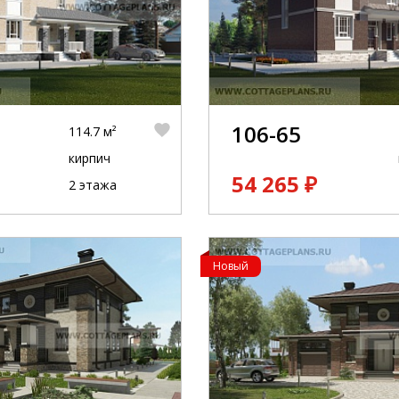
106-65
114.7 м²
кирпич
54 265 ₽
2 этажа
Новый