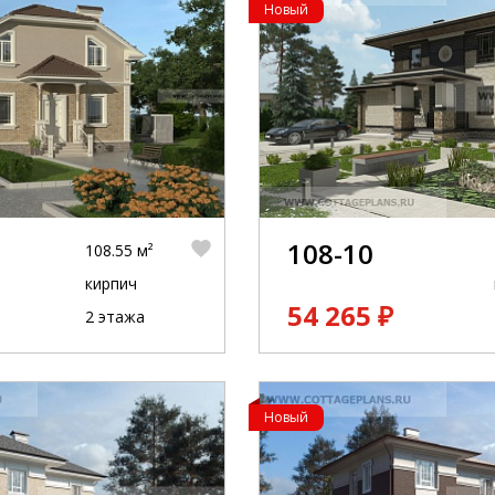
Новый
108-10
108.55 м²
кирпич
54 265 ₽
2 этажа
Новый