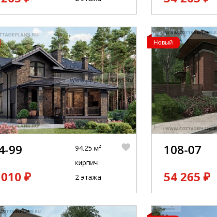
Новый
4-99
108-07
94.25 м²
кирпич
 010 ₽
54 265 ₽
2 этажа