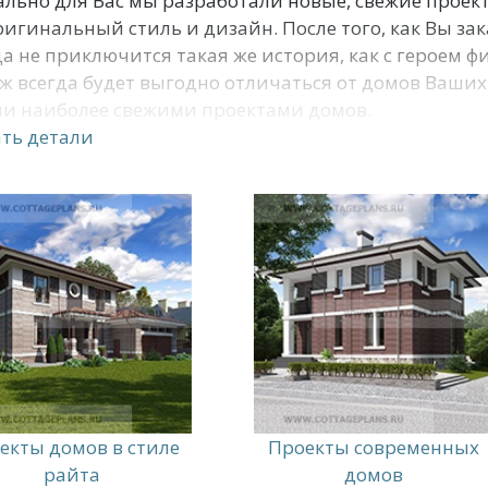
льно для Вас мы разработали новые, свежие проект
ригинальный стиль и дизайн. После того, как Вы зак
а не приключится такая же история, как с героем 
ж всегда будет выгодно отличаться от домов Ваших 
и наиболее свежими проектами домов.
ть детали
екты домов в стиле
Проекты современных
райта
домов