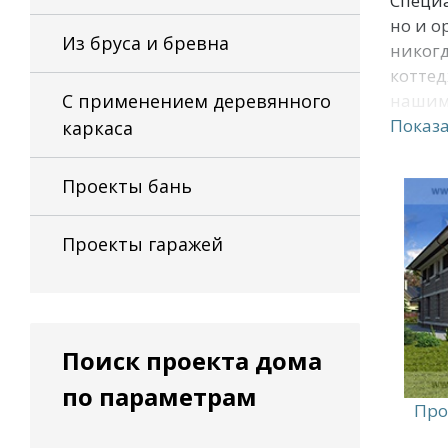
Специа
но и о
Из бруса и бревна
никогд
коттед
С применением деревянного
нашим
Показа
каркаса
Проекты бань
Проекты гаражей
Поиск проекта дома
по параметрам
Про