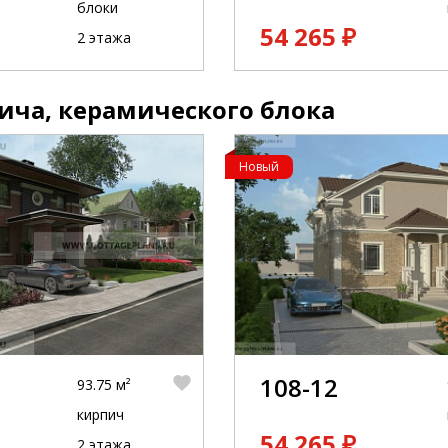
блоки
54 265 ₽
2 этажа
ича, керамического блока
Новый
108-12
93.75 м²
кирпич
54 265 ₽
2 этажа