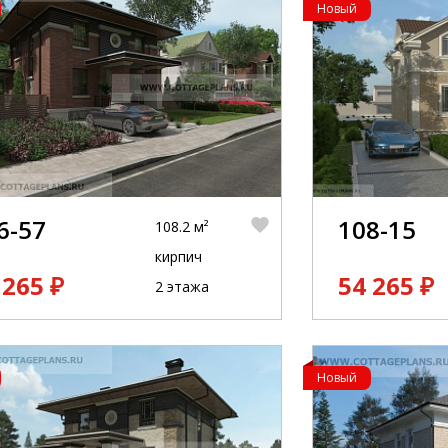
Новый
6-57
108-15
108.2 м²
кирпич
 265 ₽
54 265 ₽
2 этажа
Новый