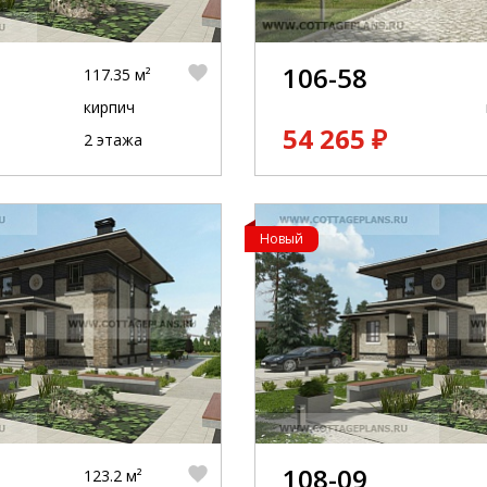
106-58
117.35 м²
кирпич
54 265 ₽
2 этажа
Новый
108-09
123.2 м²