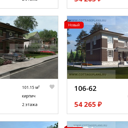
Новый
106-62
101.15 м²
кирпич
54 265 ₽
2 этажа