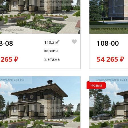
8-08
108-00
110.3 м²
кирпич
 265 ₽
54 265 ₽
2 этажа
Новый