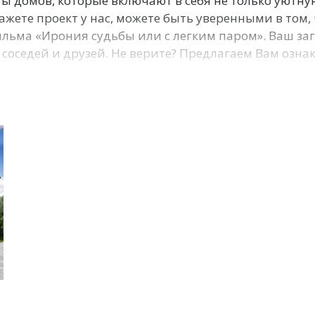
ы домов, которые включают в себя не только уютну
ажете проект у нас, можете быть уверенными в том, 
фильма «Ирония судьбы или с легким паром». Ваш з
соседей и друзей. Не верите? Предлагаем Вам озна