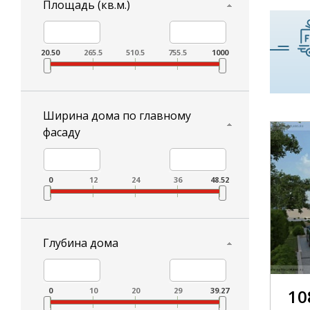
Площадь (кв.м.)
20.50
265.5
510.5
755.5
1000
Ширина дома по главному
фасаду
0
12
24
36
48.52
Глубина дома
0
10
20
29
39.27
10