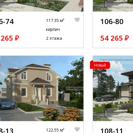
6-74
106-80
117.35 м²
кирпич
 265 ₽
54 265 ₽
2 этажа
Новый
8-13
108-11
122.55 м²