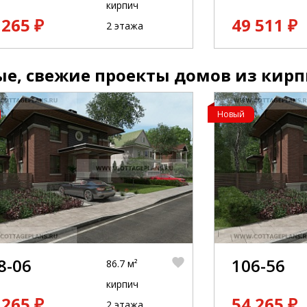
кирпич
 265 ₽
49 511 ₽
2 этажа
е, свежие проекты домов из кирп
Новый
8-06
106-56
86.7 м²
кирпич
 265 ₽
54 265 ₽
2 этажа