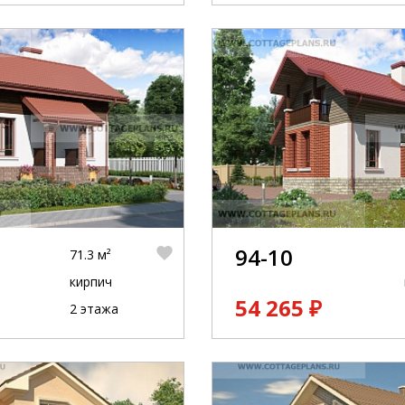
94-10
71.3 м²
кирпич
54 265 ₽
2 этажа