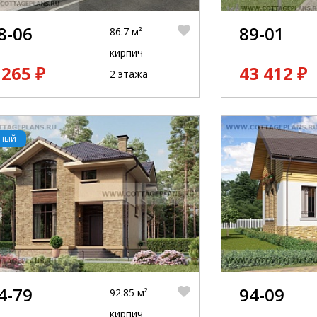
8-06
89-01
86.7 м²
кирпич
 265 ₽
43 412 ₽
2 этажа
рный
4-79
94-09
92.85 м²
кирпич