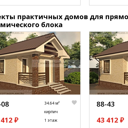
екты практичных домов для прямо
амического блока
-08
88-43
34.64 м²
кирпич
 412 ₽
43 412 ₽
1 этаж