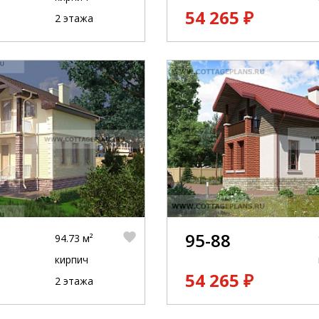
54 265 ₽
2 этажа
95-88
94.73 м²
кирпич
54 265 ₽
2 этажа