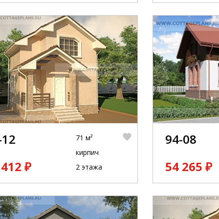
-12
94-08
71 м²
кирпич
 412 ₽
54 265 ₽
2 этажа