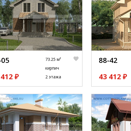
-05
88-42
73.25 м²
кирпич
 412 ₽
43 412 ₽
2 этажа