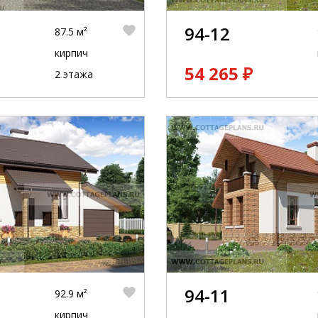
94-12
87.5 м²
кирпич
54 265 ₽
2 этажа
94-11
92.9 м²
кирпич