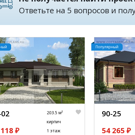
Ответьте на 5 вопросов и по
рный
Популярный
-02
90-25
203.5 м²
кирпич
 118 ₽
54 265 ₽
1 этаж