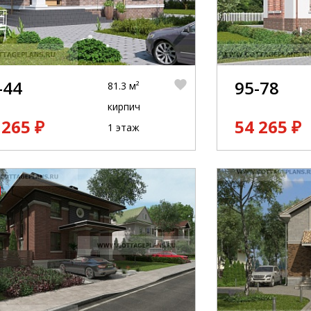
-44
95-78
81.3 м²
кирпич
 265 ₽
54 265 ₽
1 этаж