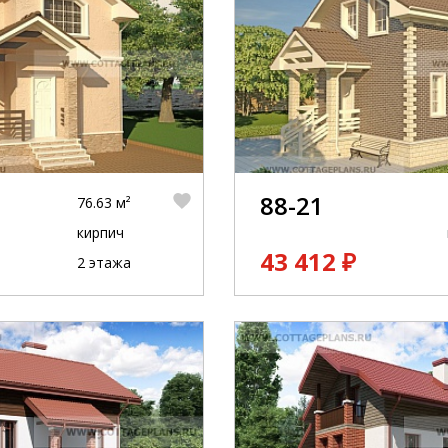
88-21
76.63 м²
кирпич
43 412 ₽
2 этажа