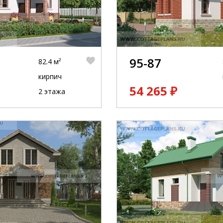
95-87
82.4 м²
кирпич
54 265 ₽
2 этажа