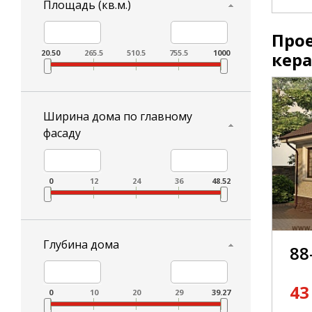
Площадь (кв.м.)
Про
20.50
265.5
510.5
755.5
1000
кер
Ширина дома по главному
фасаду
0
12
24
36
48.52
Глубина дома
88
43
0
10
20
29
39.27