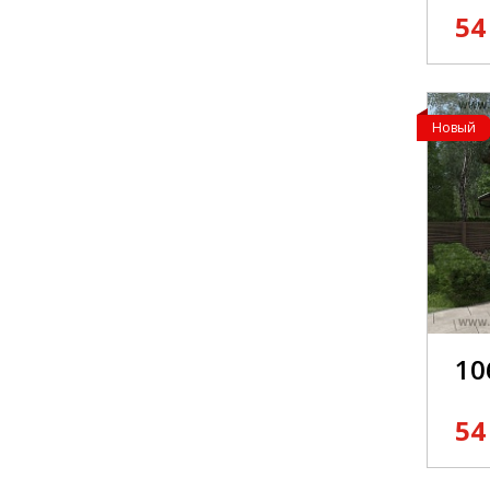
54
Новый
10
54