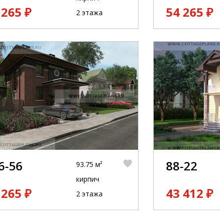
 265 ₽
54 265 ₽
2 этажа
6-56
88-22
93.75 м²
кирпич
 265 ₽
43 412 ₽
2 этажа