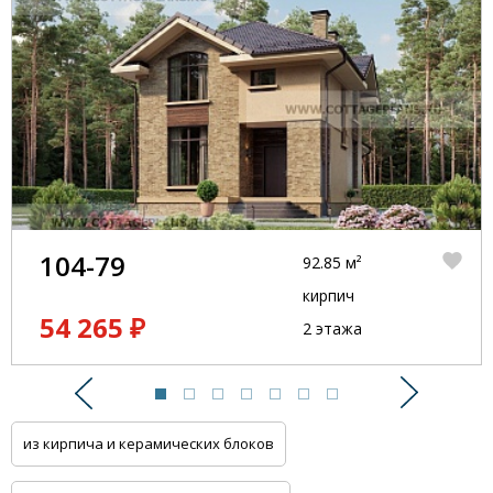
104-79
92.85 м²
кирпич
54 265 ₽
2 этажа
Предыдущий
Следую
из кирпича и керамических блоков