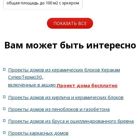
общая площадь до 100 м2 с эркером
общая площадь до 100 м2 с цоколем
ПОКАЗАТЬ ВСЕ
5 спален с котельной
Одноэтажные
Вам может быть интересно
Для узких участков
Небольшие
На две семьи
Проекты домов из керамических блоков Керакам
С цоколем
С гаражом
6 спален с котельной
СуперТермо30,
включённые в акцию
Проект дома бесплатно
5 спален с цоколем и террасой
Проекты домов из кирпича и керамических блоков
4 спальни с цоколем габариты 10 на 15
Проекты домов из пеноблоков и газобетона
Проекты домов из бруса и оциллиндрованного бревна
7 спален с крышей шале
5 спален и террасой
Проекты каркасных домов
жилых в стиле Райта с 5 комнатами