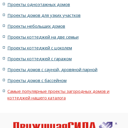
Проекты одноэтажных домов
жилых в английском стиле
Проекты домов для узких участков
Проекты небольших домов
жилых в современном стиле с террасой
Проекты коттеджей на две семьи
жилых в стиле Райта с террасой
жилых с террасой
Проекты коттеджей с цоколем
Проекты коттеджей с гаражом
с террасой и 6 комнатами
Проекты домов с сауной, дровяной парной
с террасой, 5 комнатами и эркером
Проекты домов с бассейном
Самые популярные проекты загородных домов и
коттеджей нашего каталога