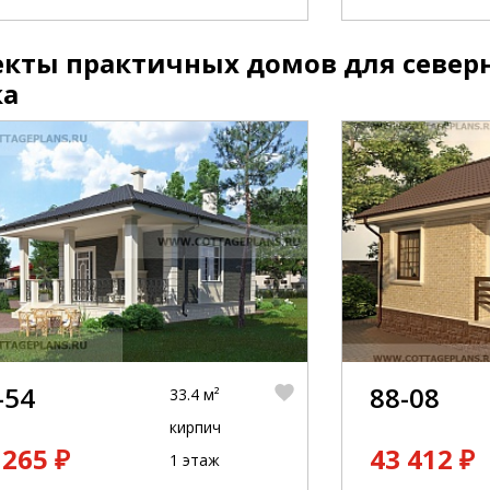
кты практичных домов для северн
ка
-54
88-08
33.4 м²
кирпич
 265 ₽
43 412 ₽
1 этаж