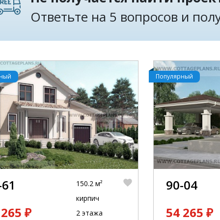
Ответьте на 5 вопросов и по
рный
Популярный
-61
90-04
150.2 м²
кирпич
 265 ₽
54 265 ₽
2 этажа