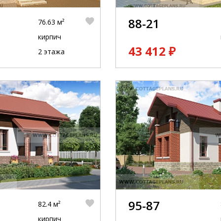
88-21
76.63 м²
кирпич
43 412 ₽
2 этажа
95-87
82.4 м²
кирпич