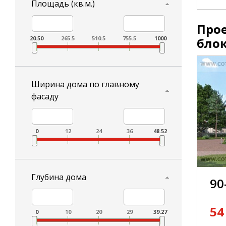
Площадь (кв.м.)
Прое
20.50
265.5
510.5
755.5
1000
бло
Ширина дома по главному
фасаду
0
12
24
36
48.52
Глубина дома
90
54
0
10
20
29
39.27