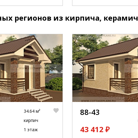
ых регионов из кирпича, керамич
88-43
34.64 м²
кирпич
43 412 ₽
1 этаж