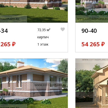
-34
90-40
72.35 м²
кирпич
 265 ₽
54 265 ₽
1 этаж