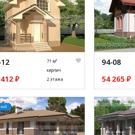
-12
94-08
71 м²
кирпич
 412 ₽
54 265 ₽
2 этажа
рный