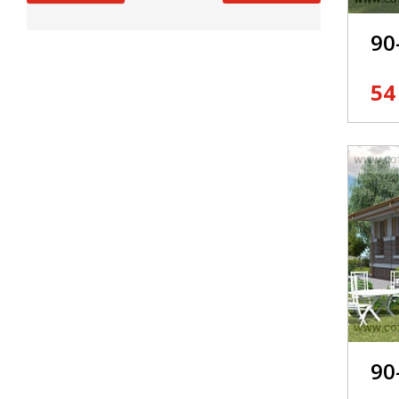
90
54
90