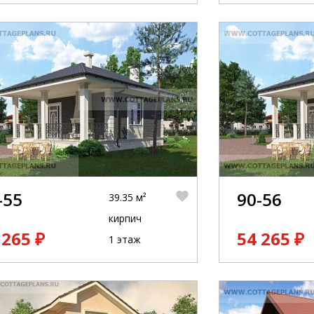
-55
90-56
39.35 м²
кирпич
 265 ₽
54 265 ₽
1 этаж