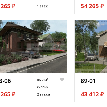
 265 ₽
54 265 ₽
1 этаж
8-06
89-01
86.7 м²
кирпич
 265 ₽
43 412 ₽
2 этажа