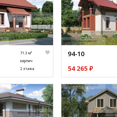
94-10
71.3 м²
кирпич
54 265 ₽
2 этажа