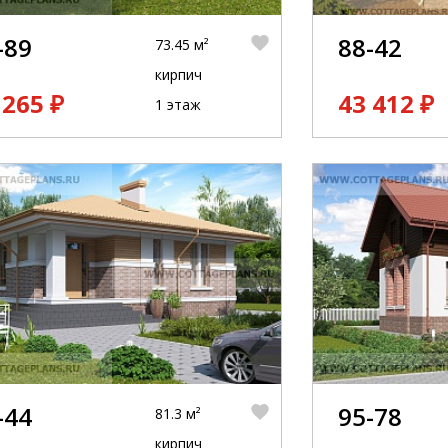
-89
88-42
73.45 м²
кирпич
 265 ₽
43 412 ₽
1 этаж
-44
95-78
81.3 м²
кирпич