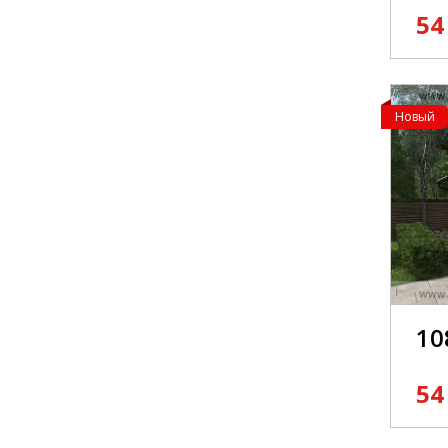
54
Новый
10
54