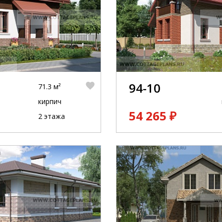
94-10
71.3 м²
кирпич
54 265 ₽
2 этажа