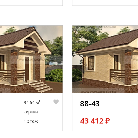
88-43
34.64 м²
кирпич
43 412 ₽
1 этаж