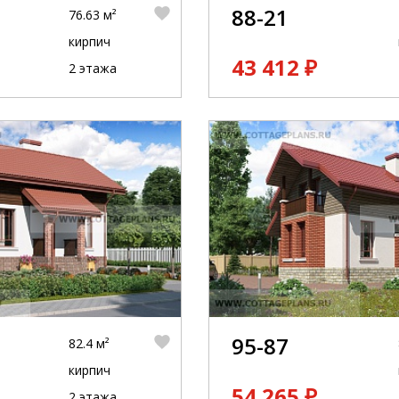
88-21
76.63 м²
кирпич
43 412 ₽
2 этажа
95-87
82.4 м²
кирпич
54 265 ₽
2 этажа