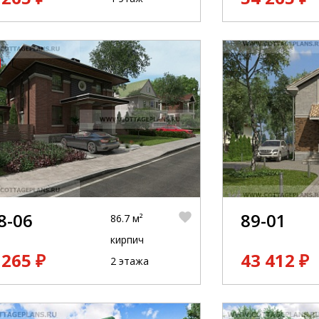
8-06
89-01
86.7 м²
кирпич
 265 ₽
43 412 ₽
2 этажа