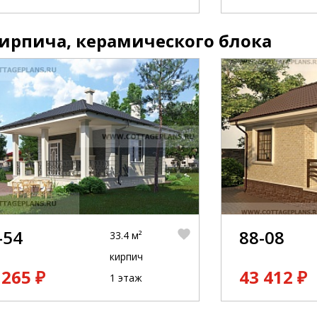
ирпича, керамического блока
-54
88-08
33.4 м²
кирпич
 265 ₽
43 412 ₽
1 этаж