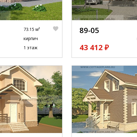
89-05
73.15 м²
кирпич
43 412 ₽
1 этаж