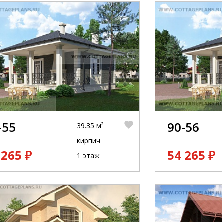
-55
90-56
39.35 м²
кирпич
 265 ₽
54 265 ₽
1 этаж