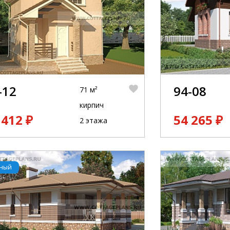
-12
94-08
71 м²
кирпич
 412 ₽
54 265 ₽
2 этажа
рный