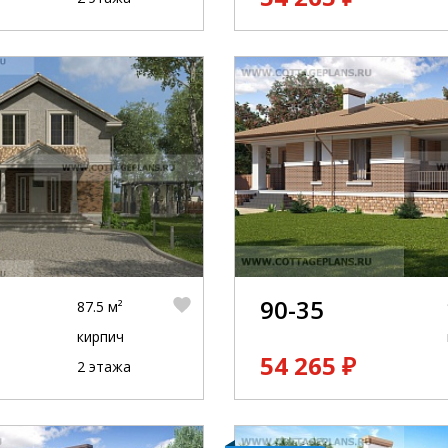
90-35
87.5 м²
кирпич
54 265 ₽
2 этажа