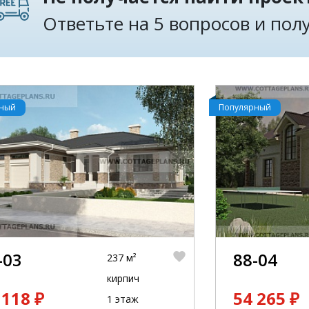
Ответьте на 5 вопросов и по
рный
Популярный
-03
88-04
237 м²
кирпич
 118 ₽
54 265 ₽
1 этаж