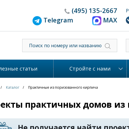
(495)
135-2667
Р
Telegram
MAX
лезные статьи
Стройте с нами
Каталог
Практичные из поризованного кирпича
екты практичных домов из 
Не получается найти проект