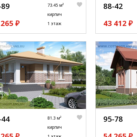
-89
88-42
73.45 м²
кирпич
 265 ₽
43 412 ₽
1 этаж
-44
95-78
81.3 м²
кирпич
 265 ₽
54 265 ₽
1 этаж