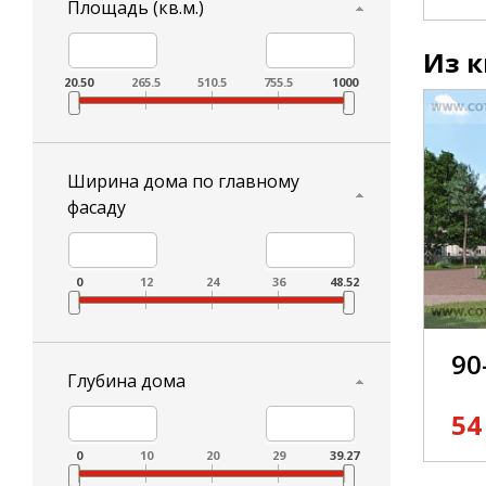
Площадь (кв.м.)
Из к
20.50
265.5
510.5
755.5
1000
Ширина дома по главному
фасаду
0
12
24
36
48.52
90
Глубина дома
54
0
10
20
29
39.27