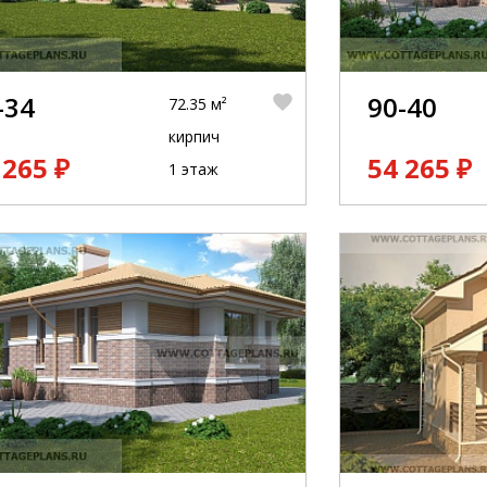
-34
90-40
72.35 м²
кирпич
 265 ₽
54 265 ₽
1 этаж