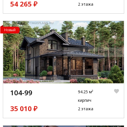
54 265 ₽
2 этажа
Новый
104-99
94.25 м²
кирпич
35 010 ₽
2 этажа