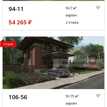
94-11
93.7 м²
кирпич
54 265 ₽
2 этажа
Новый
106-56
93.75 м²
кирпич