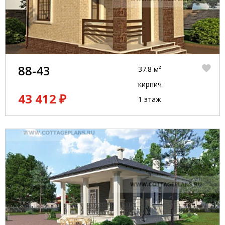
88-43
37.8 м²
кирпич
43 412 ₽
1 этаж