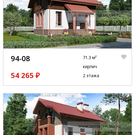
94-08
71.3 м²
кирпич
54 265 ₽
2 этажа