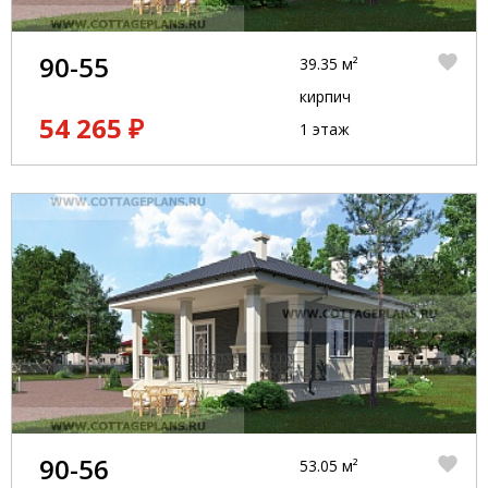
90-55
39.35 м²
кирпич
54 265 ₽
1 этаж
90-56
53.05 м²