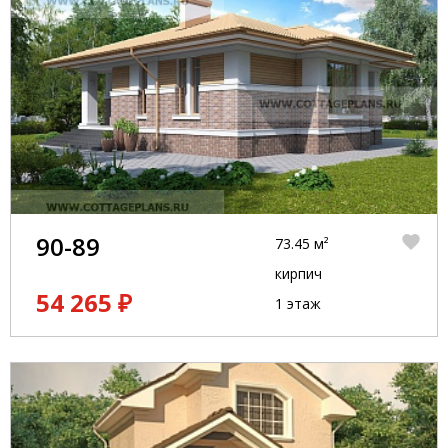
90-89
73.45 м²
кирпич
54 265 ₽
1 этаж