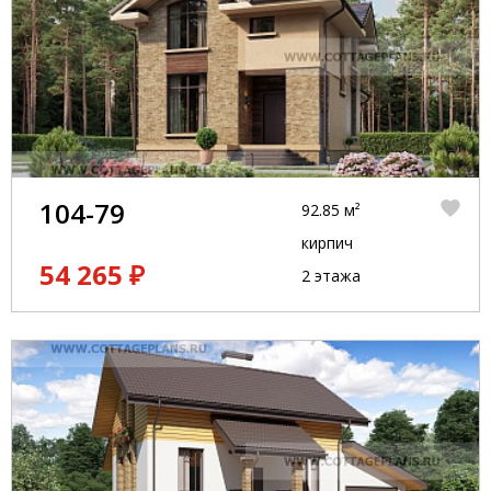
104-79
92.85 м²
кирпич
54 265 ₽
2 этажа