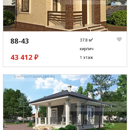
88-43
37.8 м²
кирпич
43 412 ₽
1 этаж