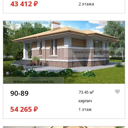
43 412 ₽
2 этажа
90-89
73.45 м²
кирпич
54 265 ₽
1 этаж