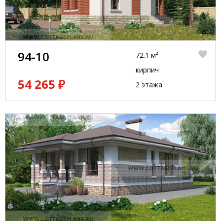
94-10
72.1 м²
кирпич
54 265 ₽
2 этажа