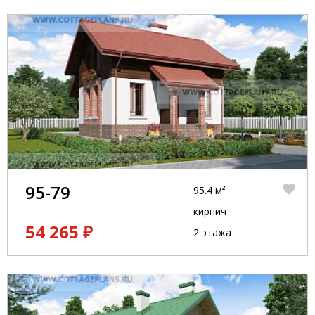
95-79
95.4 м²
кирпич
54 265 ₽
2 этажа