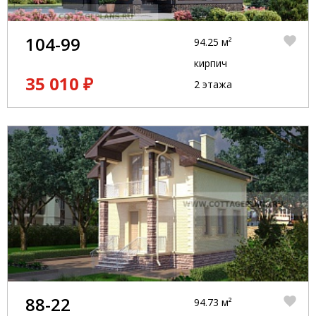
104-99
94.25 м²
кирпич
35 010 ₽
2 этажа
88-22
94.73 м²