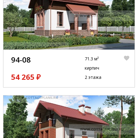
94-08
71.3 м²
кирпич
54 265 ₽
2 этажа