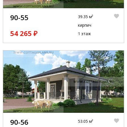
90-55
39.35 м²
кирпич
54 265 ₽
1 этаж
90-56
53.05 м²