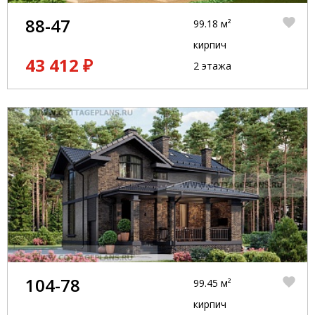
88-47
99.18 м²
кирпич
43 412 ₽
2 этажа
104-78
99.45 м²
кирпич