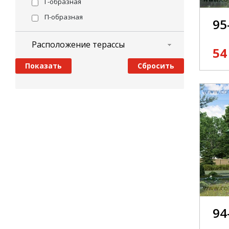
Г-образная
П-образная
95
Расположение терассы
54
94