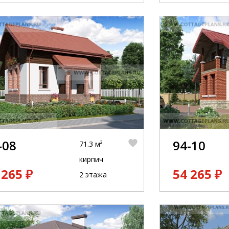
-08
94-10
71.3 м²
кирпич
 265 ₽
54 265 ₽
2 этажа