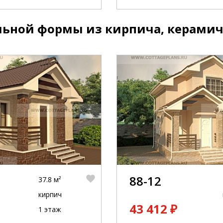
ьной формы из кирпича, керамич
88-12
37.8 м²
кирпич
43 412 ₽
1 этаж