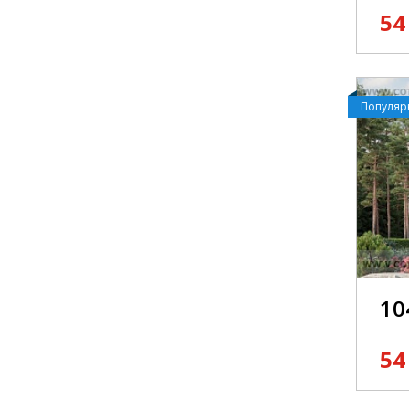
54
Популя
10
54