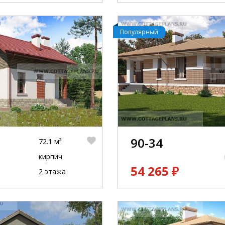
Популярный
90-34
72.1 м²
кирпич
54 265 ₽
2 этажа