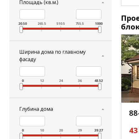
Площадь (кв.м.)
Про
20.50
265.5
510.5
755.5
1000
бло
Ширина дома по главному
фасаду
0
12
24
36
48.52
Глубина дома
88
43
0
10
20
29
39.27