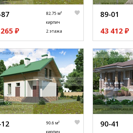
-87
89-01
82.75 м²
кирпич
 265 ₽
43 412 ₽
2 этажа
-12
90-41
90.6 м²
кирпич