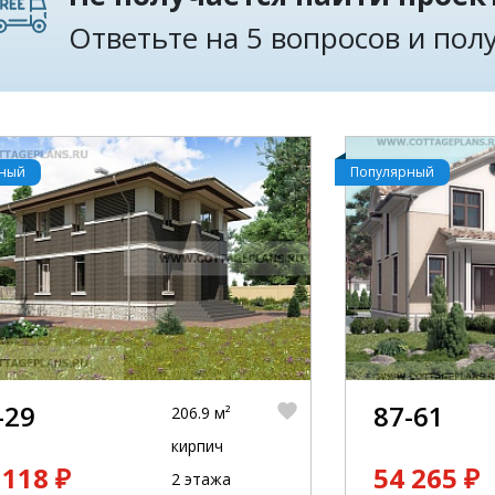
Ответьте на 5 вопросов и по
рный
Популярный
-29
87-61
206.9 м²
кирпич
 118 ₽
54 265 ₽
2 этажа