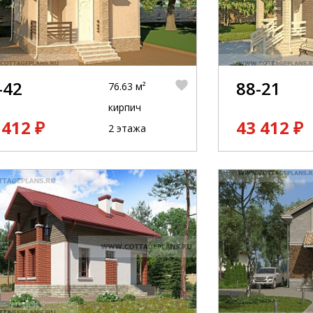
-42
88-21
76.63 м²
кирпич
 412 ₽
43 412 ₽
2 этажа