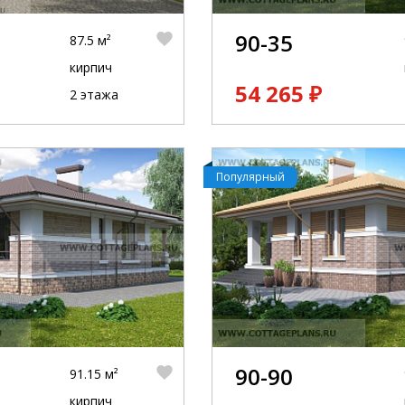
90-35
87.5 м²
кирпич
54 265 ₽
2 этажа
Популярный
90-90
91.15 м²
кирпич