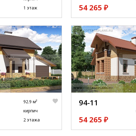
54 265 ₽
1 этаж
94-11
92.9 м²
кирпич
54 265 ₽
2 этажа