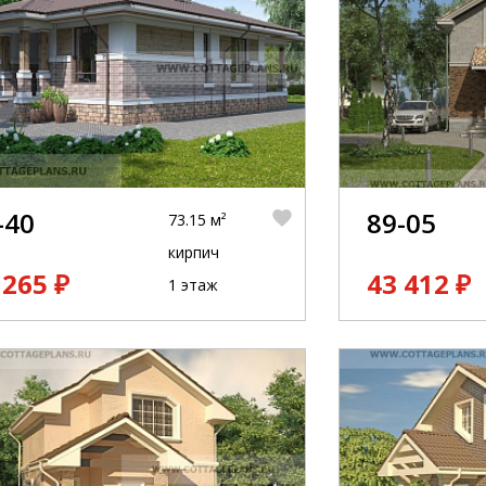
-40
89-05
73.15 м²
кирпич
 265 ₽
43 412 ₽
1 этаж