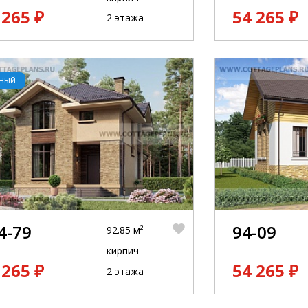
 265 ₽
54 265 ₽
2 этажа
рный
4-79
94-09
92.85 м²
кирпич
 265 ₽
54 265 ₽
2 этажа