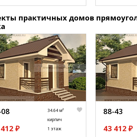
екты практичных домов прямоугол
ка
-08
88-43
34.64 м²
кирпич
 412 ₽
43 412 ₽
1 этаж