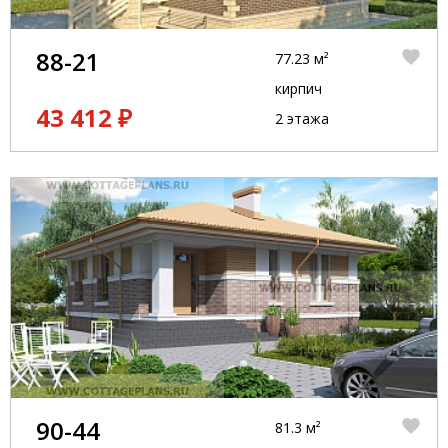
88-21
77.23 м²
кирпич
43 412 ₽
2 этажа
90-44
81.3 м²