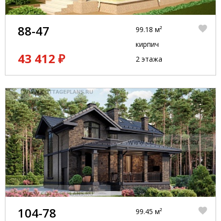
88-47
99.18 м²
кирпич
43 412 ₽
2 этажа
104-78
99.45 м²