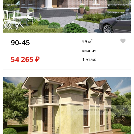
90-45
99 м²
кирпич
54 265 ₽
1 этаж