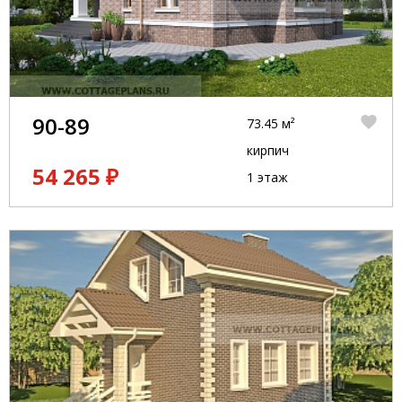
90-89
73.45 м²
кирпич
54 265 ₽
1 этаж