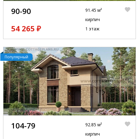
90-90
91.45 м²
кирпич
54 265 ₽
1 этаж
Популярный
104-79
92.85 м²
кирпич