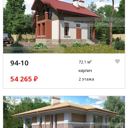
94-10
72.1 м²
кирпич
54 265 ₽
2 этажа