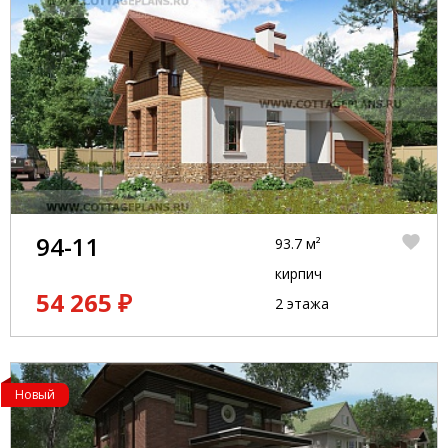
94-11
93.7 м²
кирпич
54 265 ₽
2 этажа
Новый