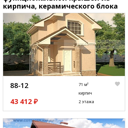
кирпича, керамического блока
88-12
71 м²
кирпич
43 412 ₽
2 этажа