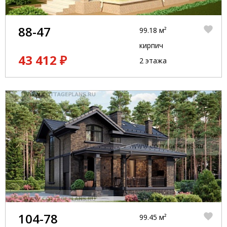
88-47
99.18 м²
кирпич
43 412 ₽
2 этажа
104-78
99.45 м²