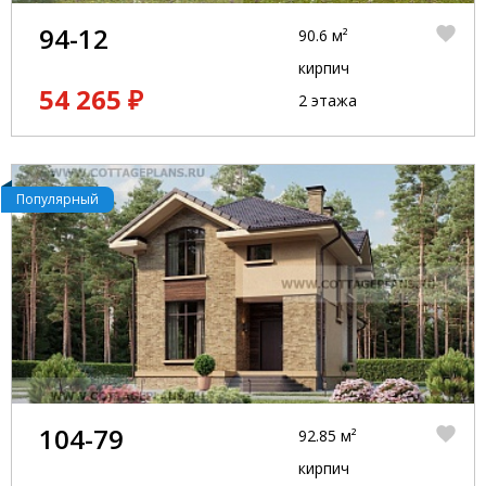
94-12
90.6 м²
кирпич
54 265 ₽
2 этажа
Популярный
104-79
92.85 м²
кирпич