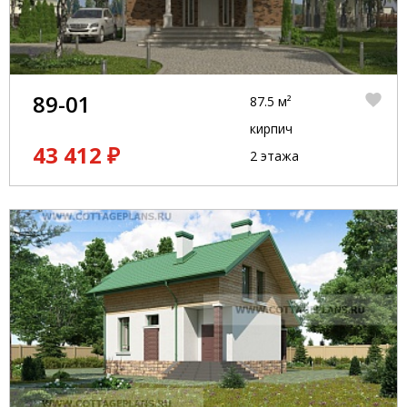
89-01
87.5 м²
кирпич
43 412 ₽
2 этажа