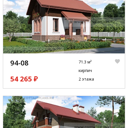
94-08
71.3 м²
кирпич
54 265 ₽
2 этажа