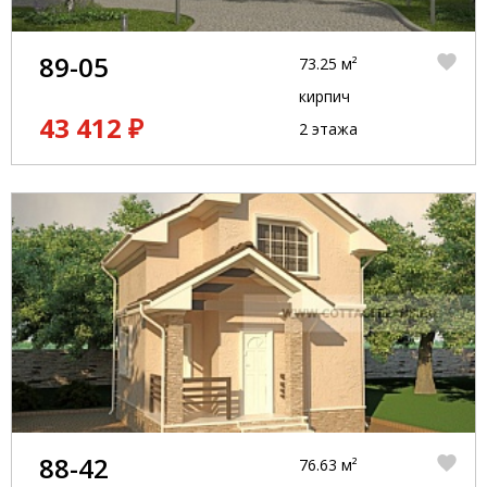
89-05
73.25 м²
кирпич
43 412 ₽
2 этажа
88-42
76.63 м²