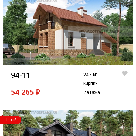
94-11
93.7 м²
кирпич
54 265 ₽
2 этажа
Новый