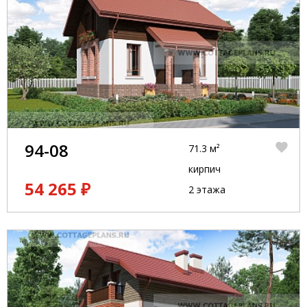
94-08
71.3 м²
кирпич
54 265 ₽
2 этажа