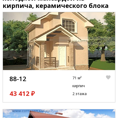
кирпича, керамического блока
88-12
71 м²
кирпич
43 412 ₽
2 этажа