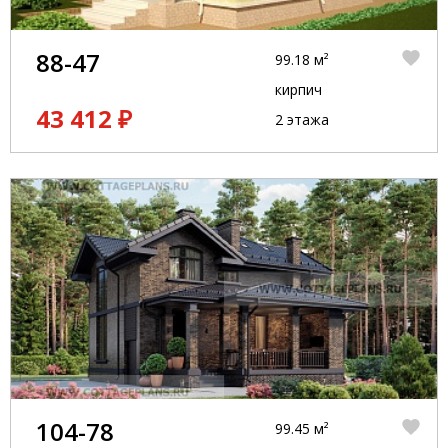
88-47
99.18 м²
кирпич
43 412 ₽
2 этажа
104-78
99.45 м²