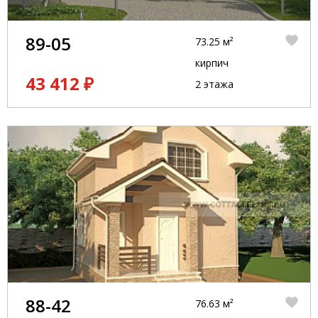
89-05
73.25 м²
кирпич
43 412 ₽
2 этажа
88-42
76.63 м²