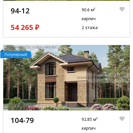
94-12
90.6 м²
кирпич
54 265 ₽
2 этажа
Популярный
104-79
92.85 м²
кирпич