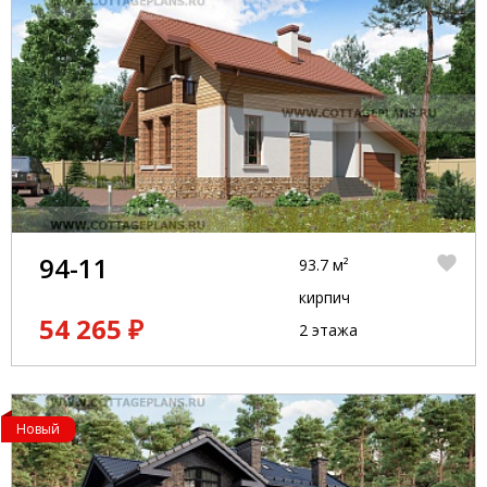
94-11
93.7 м²
кирпич
54 265 ₽
2 этажа
Новый