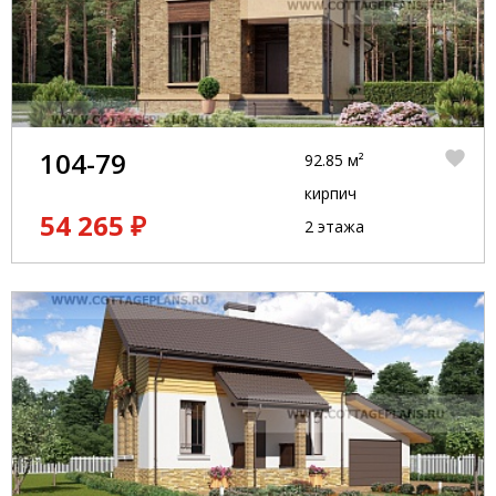
104-79
92.85 м²
кирпич
54 265 ₽
2 этажа