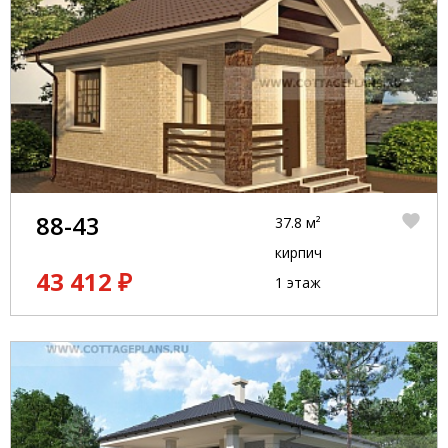
88-43
37.8 м²
кирпич
43 412 ₽
1 этаж