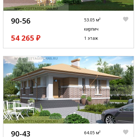
90-56
53.05 м²
кирпич
54 265 ₽
1 этаж
90-43
64.05 м²