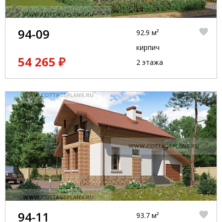
94-09
92.9 м²
кирпич
54 265 ₽
2 этажа
94-11
93.7 м²