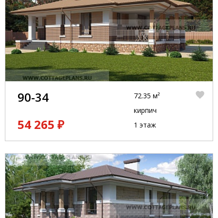
90-34
72.35 м²
кирпич
54 265 ₽
1 этаж