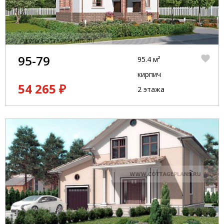
95-79
95.4 м²
кирпич
54 265 ₽
2 этажа