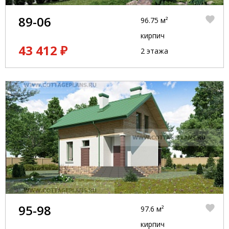
89-06
96.75 м²
кирпич
43 412 ₽
2 этажа
95-98
97.6 м²
кирпич