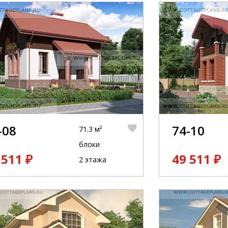
-08
74-10
71.3 м²
блоки
 511 ₽
49 511 ₽
2 этажа