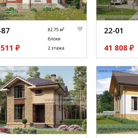
-87
22-01
82.75 м²
блоки
 511 ₽
41 808 ₽
2 этажа