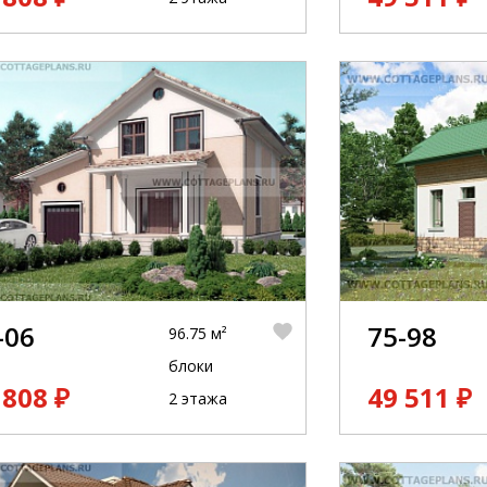
-06
75-98
96.75 м²
блоки
 808 ₽
49 511 ₽
2 этажа