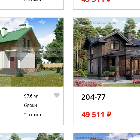
204-77
97.6 м²
блоки
49 511 ₽
2 этажа