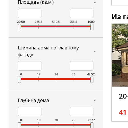
Площадь (кв.м.)
Из г
20.50
265.5
510.5
755.5
1000
Ширина дома по главному
фасаду
0
12
24
36
48.52
20
Глубина дома
41
0
10
20
29
39.27