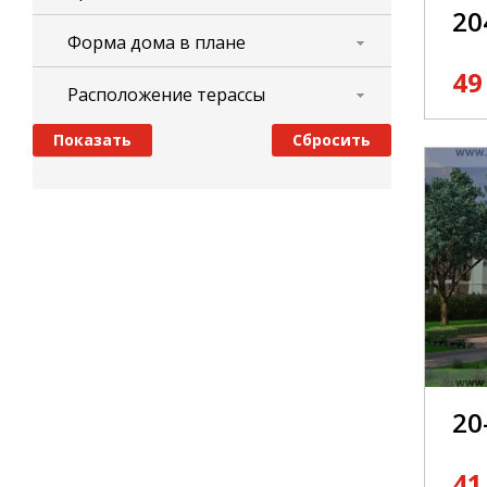
20
Форма дома в плане
49
Расположение терассы
20
41