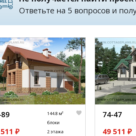
Ответьте на 5 вопросов и по
-89
74-47
144.8 м²
блоки
 511 ₽
49 511 ₽
2 этажа