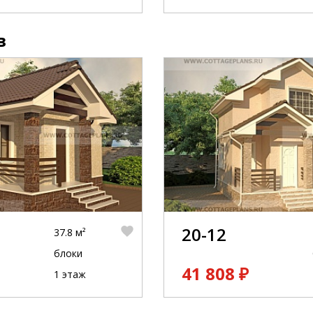
в
20-12
37.8 м²
блоки
41 808 ₽
1 этаж