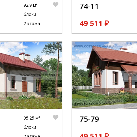
74-11
92.9 м²
блоки
49 511 ₽
2 этажа
75-79
95.25 м²
блоки
49 511 ₽
2 этажа