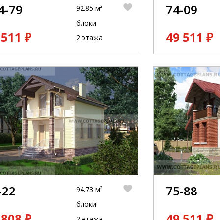
4-79
74-09
92.85 м²
блоки
 511 ₽
49 511 ₽
2 этажа
-22
75-88
94.73 м²
блоки
 808 ₽
49 511 ₽
2 этажа