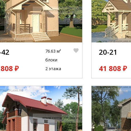
-42
20-21
76.63 м²
блоки
 808 ₽
41 808 ₽
2 этажа