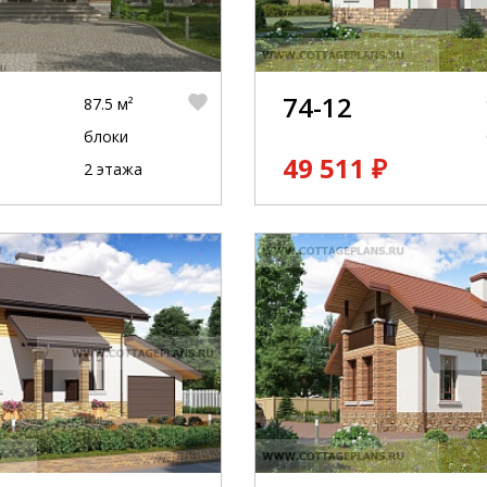
74-12
87.5 м²
блоки
49 511 ₽
2 этажа