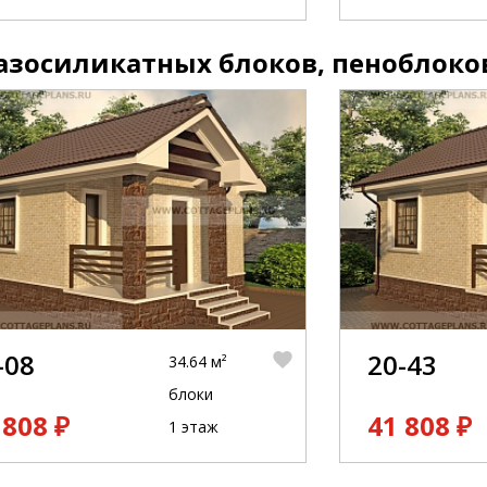
азосиликатных блоков, пеноблоко
-08
20-43
34.64 м²
блоки
 808 ₽
41 808 ₽
1 этаж