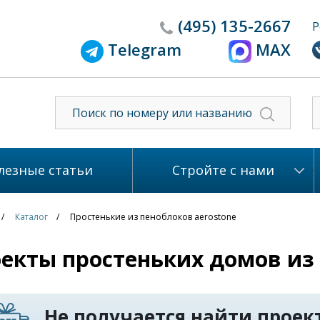
(495)
135-2667
Р
Telegram
MAX
лезные статьи
Стройте с нами
Каталог
Простенькие из пеноблоков aerostone
екты простеньких домов из 
Не получается найти проект