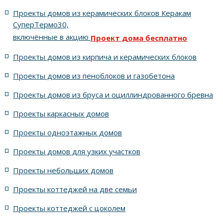
Проекты домов из керамических блоков Керакам
С цоколем
С гаражом
6 спален с котельной
СуперТермо30,
включённые в акцию
Проект дома бесплатно
5 спален с цоколем и террасой
Проекты домов из кирпича и керамических блоков
4 спальни с цоколем габариты 10 на 15
Проекты домов из пеноблоков и газобетона
Проекты домов из бруса и оциллиндрованного бревна
7 спален с крышей шале
5 спален и террасой
Проекты каркасных домов
жилых в стиле Райта с 5 комнатами
Проекты одноэтажных домов
жилых в английском стиле
Проекты домов для узких участков
Проекты небольших домов
жилых в современном стиле с террасой
Проекты коттеджей на две семьи
жилых в стиле Райта с террасой
жилых с террасой
Проекты коттеджей с цоколем