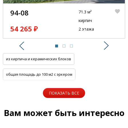
94-08
71.3 м²
кирпич
54 265 ₽
2 этажа
Предыдущий
Следую
из кирпича и керамических блоков
общая площадь до 100 м2 с эркером
общая площадь до 100 м2 с цоколем
ПОКАЗАТЬ ВСЕ
5 спален с котельной
Одноэтажные
Вам может быть интересно
Для узких участков
Небольшие
На две семьи