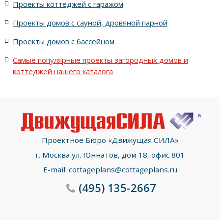
Проекты коттеджей с гаражом
с террасой и 6 комнатами
Проекты домов с сауной, дровяной парной
с террасой, 5 комнатами и эркером
Проекты домов с бассейном
Самые популярные проекты загородных домов и
коттеджей нашего каталога
Проектное Бюро «Движущая СИЛА»
г. Москва ул. Юннатов, дом 18, офис 801
E-mail:
cottageplans@cottageplans.ru
(495)
135-2667