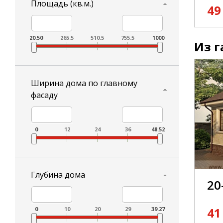
Площадь (кв.м.)
49
20.50
265.5
510.5
755.5
1000
Из г
Ширина дома по главному
фасаду
0
12
24
36
48.52
Глубина дома
20
41
0
10
20
29
39.27