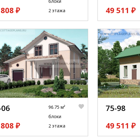
блоки
 808 ₽
49 511 ₽
2 этажа
-06
75-98
96.75 м²
блоки
 808 ₽
49 511 ₽
2 этажа