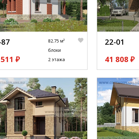
-87
22-01
82.75 м²
блоки
 511 ₽
41 808 ₽
2 этажа