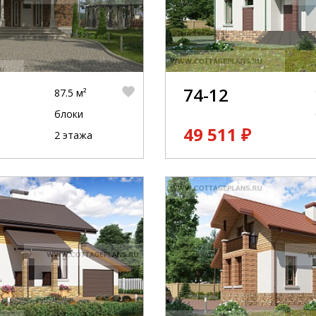
74-12
87.5 м²
блоки
49 511 ₽
2 этажа