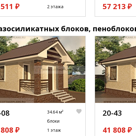
 511 ₽
57 213 ₽
2 этажа
азосиликатных блоков, пеноблоко
-08
20-43
34.64 м²
блоки
 808 ₽
41 808 ₽
1 этаж