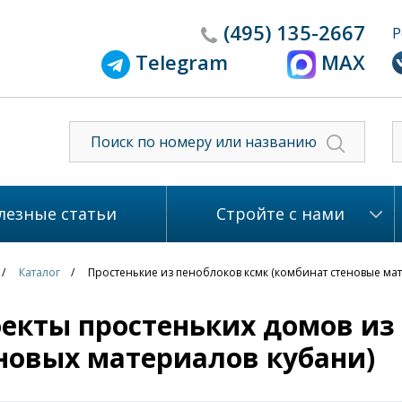
(495)
135-2667
Р
Telegram
MAX
лезные статьи
Стройте с нами
Каталог
Простенькие из пеноблоков ксмк (комбинат стеновые ма
екты простеньких домов из
новых материалов кубани)