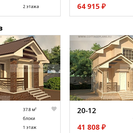
64 915 ₽
2 этажа
в
20-12
37.8 м²
блоки
41 808 ₽
1 этаж