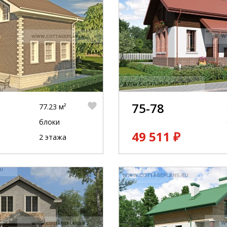
75-78
77.23 м²
блоки
49 511 ₽
2 этажа