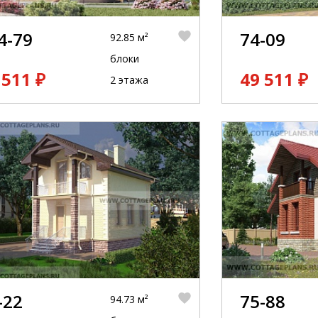
4-79
74-09
92.85 м²
блоки
 511 ₽
49 511 ₽
2 этажа
-22
75-88
94.73 м²