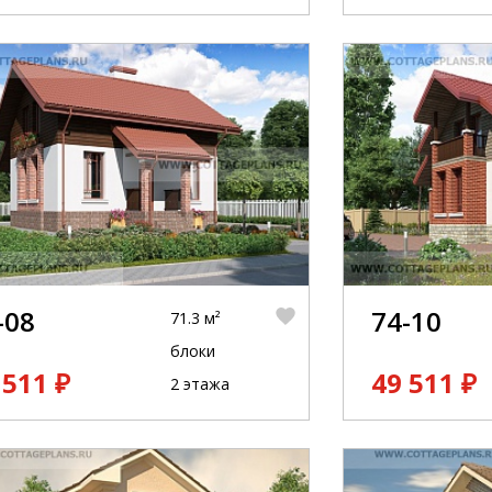
-08
74-10
71.3 м²
блоки
 511 ₽
49 511 ₽
2 этажа