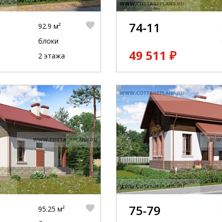
74-11
92.9 м²
блоки
49 511 ₽
2 этажа
75-79
95.25 м²