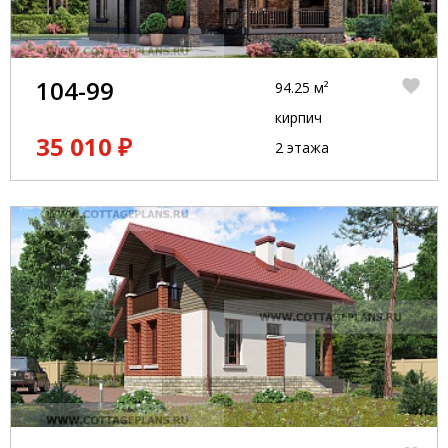
104-99
94.25 м²
кирпич
35 010 ₽
2 этажа