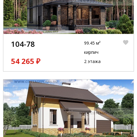
104-78
99.45 м²
кирпич
54 265 ₽
2 этажа