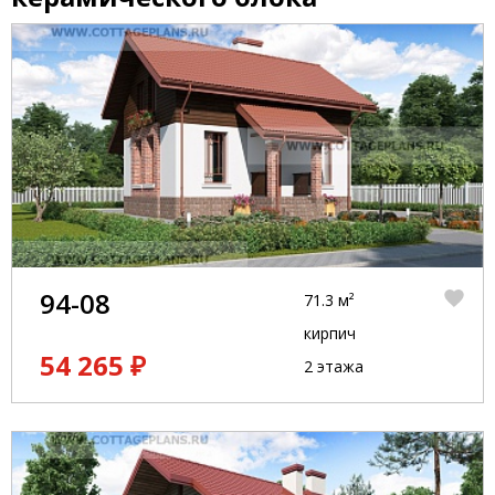
94-08
71.3 м²
кирпич
54 265 ₽
2 этажа