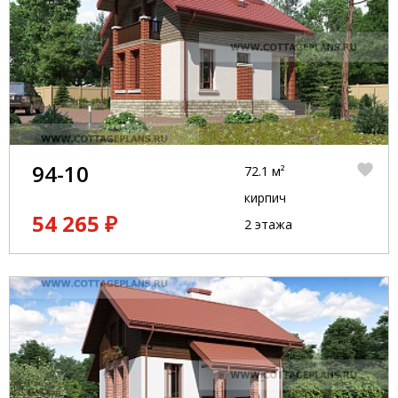
94-10
72.1 м²
кирпич
54 265 ₽
2 этажа