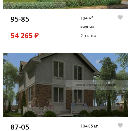
95-85
104 м²
кирпич
54 265 ₽
2 этажа
87-05
104.05 м²