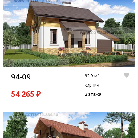
94-09
92.9 м²
кирпич
54 265 ₽
2 этажа