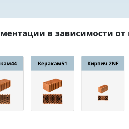
ументации в зависимости от
акам44
Керакам51
Кирпич 2NF