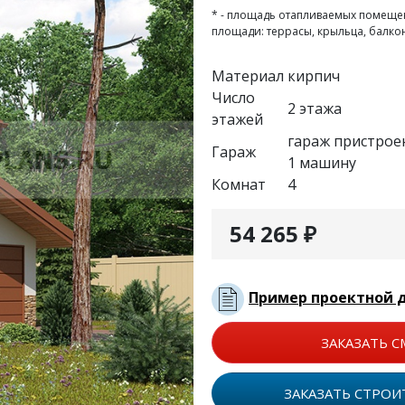
* - площадь отапливаемых помеще
площади: террасы, крыльца, балко
Материал
кирпич
Число
2 этажа
этажей
гараж пристрое
Гараж
1 машину
Комнат
4
54 265 ₽
Пример проектной 
ЗАКАЗАТЬ С
ЗАКАЗАТЬ СТРОИ