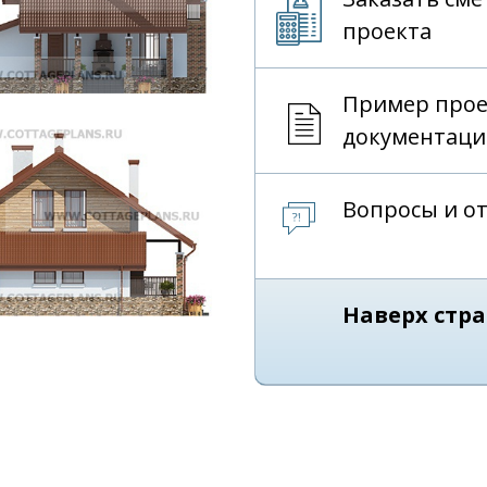
проекта
Пример про
документаци
Вопросы и о
Наверх стр