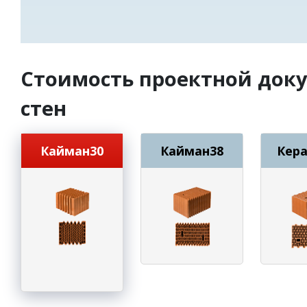
Стоимость проектной док
стен
Кайман30
Кайман38
Кер