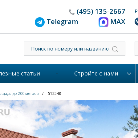
(495)
135-2667
Р
Telegram
MAX
лезные статьи
Стройте с нами
ощадь до 200 метров
512548