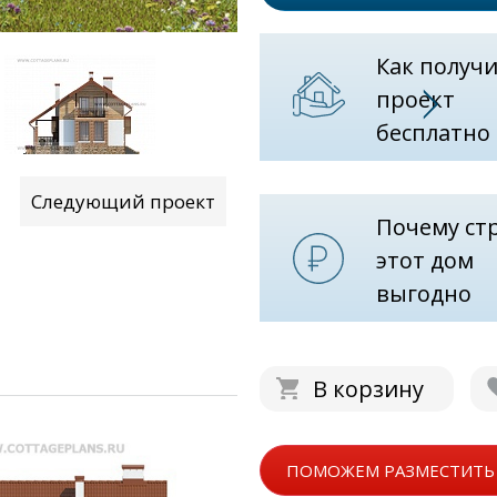
Как получ
проект
бесплатно
Следующий проект
Почему ст
этот дом
выгодно
В корзину
ПОМОЖЕМ РАЗМЕСТИТЬ 