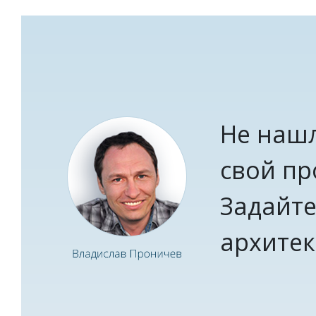
Не наш
свой пр
Задайте
архитек